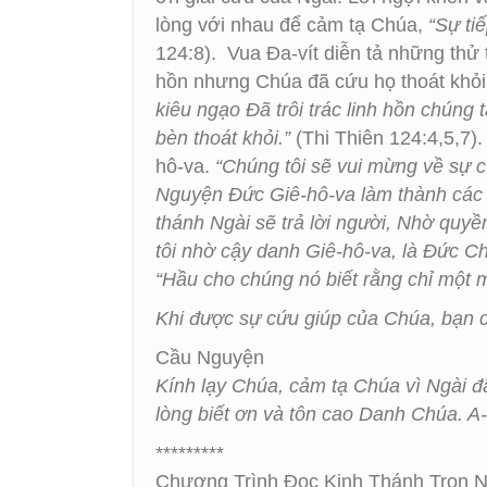
lòng với nhau để cảm tạ Chúa,
“Sự ti
124:8).
Vua Đa-vít diễn tả những thử
hồn nhưng Chúa đã cứu họ thoát khỏ
kiêu ngạo Đã trôi trác linh hồn chúng 
bèn thoát khỏi.”
(Thi Thiên 124:4,5,7
hô-va.
“Chúng tôi sẽ vui mừng về sự c
Nguyện Đức Giê-hô-va làm thành các đ
thánh Ngài sẽ trả lời người, Nhờ quy
tôi nhờ cậy danh Giê-hô-va, là Đức Ch
“Hầu cho chúng nó biết rằng chỉ một m
Khi được sự cứu giúp của Chúa, bạn c
Cầu Nguyện
Kính lạy Chúa, cảm tạ Chúa vì Ngài đ
lòng biết ơn và tôn cao Danh Chúa. A
*********
Chương Trình Đọc Kinh Thánh Trọn 