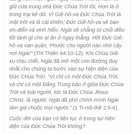
giữ cửa trong nhà Đức Chúa Trời tôi, Hơn là ở
trong trại kẻ dữ. Vì Giê-hô-va Đức Chúa Trời là
mặt trời và là cái khiên; Đức Giê-hô-va sẽ ban
ơn-điển và vinh hiển; Ngài sẽ chẳng từ chối điều
tốt lành gì cho ai ăn ở ngay thẳng. Hỡi Đức Giê-
hô-va vạn quân, Phước cho người nào nhờ cậy
nơi Ngài!”
(Thi Thiên 84:10-12). Khi Chúa Giê-
xu chịu chết, Ngài đã mở một con đường duy
nhất cho chúng ta bước vào sự hiện diện của
Đức Chúa Trời.
“Vì chỉ có một Đức Chúa Trời,
và chỉ có một Đấng Trung bảo ở giữa Đức Chúa
Trời và loài người, tức là Đức Chúa Jêsus
Christ, là người; Ngài đã phó chính mình Ngài
làm giá chuộc mọi người.”
(1 Ti-mô-thê 2:5-6).
Cuộc đời của bạn có liên tục ở trong sự hiện
diện của Đức Chúa Trời không?