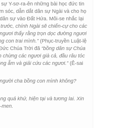
 sự Y-sơ-ra-ên những bài học đức tin
ăm sóc, dẫn dắt dân sự Ngài và cho họ
 dân sự vào Đất Hứa. Môi-se nhắc lại
 trước, chính Ngài sẽ chiến-cự cho các
i ngươi thấy rằng trọn dọc đường ngươi
g con trai mình.”
(Phục-truyền Luật-lệ
, Đức Chúa Trời đã
“bồng dân sự Chúa
 chừng các ngươi già cả, đầu râu tóc
ồng ẵm và giải cứu các ngươi.”
(Ê-sai
 người cha bồng con mình không?
 quá khứ, hiện tại và tương lai. Xin
A-men.