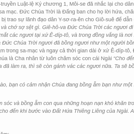
truyền Luật-lệ Ký chương 1, Môi-se đã nhắc lại cho dân
 sa mạc. Đức Chúa Trời là Đấng ban cho họ lời hứa, ch
 bị trao sự lãnh đạo dân Y-sơ-ra-ên cho Giô-suê để dẫn
 và chớ sợ sệt gì. Giê-hô-va Đức Chúa Trời các ngươi đi
ắt các ngươi tại xứ Ê-díp-tô, và trong đồng vắng là nơ
va Đức Chúa Trời ngươi đã bồng ngươi như một người bồn
m trong sa-mạc và ngay cả thời gian dài ở xứ Ê-díp-tô
úa là Cha nhân từ luôn chăm sóc con cái Ngài
“Cho đến
 đã làm ra, thì sẽ còn gánh vác các ngươi nữa. Ta sẽ b
nào, bạn có cảm nhận Chúa đang bồng ẵm bạn như một
 sóc và bồng ẵm con qua những hoạn nạn khó khăn trong
 cho đến khi bước vào Đất Hứa Thiêng Liêng của Ngài. 