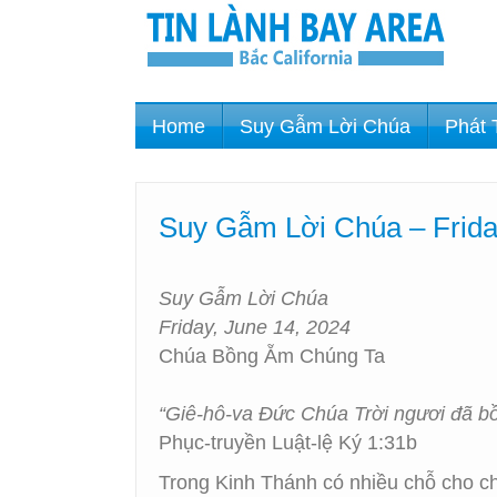
Home
Suy Gẫm Lời Chúa
Phát 
Suy Gẫm Lời Chúa – Frida
Suy Gẫm Lời Chúa
Friday, June 14, 2024
Chúa Bồng Ẵm Chúng Ta
“Giê-hô-va Đức Chúa Trời ngươi đã bồ
Phục-truyền Luật-lệ Ký 1:31b
Trong Kinh Thánh có nhiều chỗ cho c