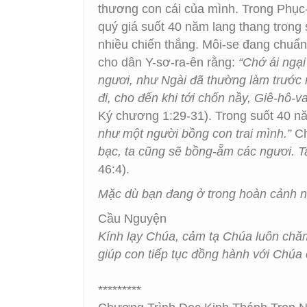
thương con cái của mình. Trong Phục-
quý giá suốt 40 năm lang thang trong
nhiều chiến thắng. Môi-se đang chuẩn
cho dân Y-sơ-ra-ên rằng:
“Chớ ái ngại
ngươi, như Ngài đã thường làm trước m
đi, cho đến khi tới chốn nầy, Giê-hô-
Ký chương 1:29-31). Trong suốt 40 nă
như một người bồng con trai mình.”
Ch
bạc, ta cũng sẽ bồng-ẵm các ngươi. Ta
46:4).
Mặc dù bạn đang ở trong hoàn cảnh 
Cầu Nguyện
Kính lạy Chúa, cảm tạ Chúa luôn chăm
giúp con tiếp tục đồng hành với Chúa
*********