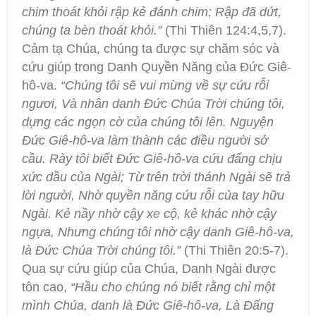
chim thoát khỏi rập kẻ đánh chim; Rập đã dứt,
chúng ta bèn thoát khỏi.”
(Thi Thiên 124:4,5,7).
Cảm tạ Chúa, chúng ta được sự chăm sóc và
cứu giúp trong Danh Quyền Năng của Đức Giê-
hô-va.
“Chúng tôi sẽ vui mừng về sự cứu rỗi
ngươi, Và nhân danh Đức Chúa Trời chúng tôi,
dựng các ngọn cờ của chúng tôi lên. Nguyện
Đức Giê-hô-va làm thành các điều người sở
cầu. Rày tôi biết Đức Giê-hô-va cứu đấng chịu
xức dầu của Ngài; Từ trên trời thánh Ngài sẽ trả
lời người, Nhờ quyền năng cứu rỗi của tay hữu
Ngài. Kẻ nầy nhờ cậy xe cộ, kẻ khác nhờ cậy
ngựa, Nhưng chúng tôi nhờ cậy danh Giê-hô-va,
là Đức Chúa Trời chúng tôi.”
(Thi Thiên 20:5-7).
Qua sự cứu giúp của Chúa, Danh Ngài được
tôn cao,
“Hầu cho chúng nó biết rằng chỉ một
mình Chúa, danh là Đức Giê-hô-va, Là Đấng