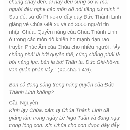
chúng chạy đến, ai nấy đều sững sờ vì mỗi
người đều nghe các môn đồ nói tiếng xứ mình.”
Sau đó, sứ đồ Phi-e-rơ đầy dẫy Đức Thánh Linh
giảng về Chúa Giê-xu và có 3000 người tin
nhận Chúa. Quyền năng của Chúa Thánh Linh
ở trong các môn đồ khiến họ mạnh dạn rao
truyền Phúc Âm của Chúa cho nhiều người.
“Ấy
chẳng phải là bởi quyền thế, cũng chẳng phải là
bởi năng lực, bèn là bởi Thần ta, Đức Giê-hô-va
vạn quân phán vậy.”
(Xa-cha-ri 4:6).
Bạn có đang sống trong năng quyền của Đức
Thánh Linh không?
Cầu Nguyện
Kính lạy Chúa, cảm tạ Chúa Thánh Linh đã
giáng lâm trong ngày Lễ Ngũ Tuần và đang ngự
trong lòng con. Xin Chúa cho con được đầy dẫy