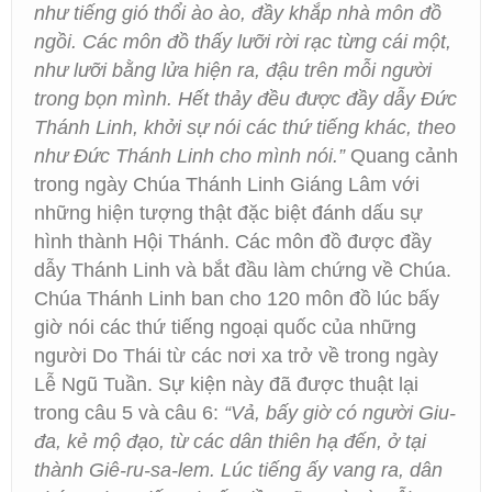
như tiếng gió thổi ào ào, đầy khắp nhà môn đồ
ngồi. Các môn đồ thấy lưỡi rời rạc từng cái một,
như lưỡi bằng lửa hiện ra, đậu trên mỗi người
trong bọn mình. Hết thảy đều được đầy dẫy Đức
Thánh Linh, khởi sự nói các thứ tiếng khác, theo
như Đức Thánh Linh cho mình nói.”
Quang cảnh
trong ngày Chúa Thánh Linh Giáng Lâm với
những hiện tượng thật đặc biệt đánh dấu sự
hình thành Hội Thánh. Các môn đồ được đầy
dẫy Thánh Linh và bắt đầu làm chứng về Chúa.
Chúa Thánh Linh ban cho 120 môn đồ lúc bấy
giờ nói các thứ tiếng ngoại quốc của những
người Do Thái từ các nơi xa trở về trong ngày
Lễ Ngũ Tuần. Sự kiện này đã được thuật lại
trong câu 5 và câu 6:
“Vả, bấy giờ có người Giu-
đa, kẻ mộ đạo, từ các dân thiên hạ đến, ở tại
thành Giê-ru-sa-lem. Lúc tiếng ấy vang ra, dân