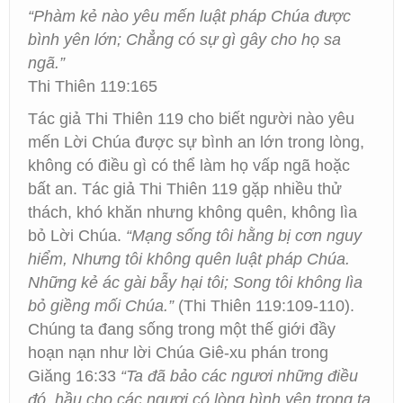
“Phàm kẻ nào yêu mến luật pháp Chúa được
bình yên lớn; Chẳng có sự gì gây cho họ sa
ngã.”
Thi Thiên 119:165
Tác giả Thi Thiên 119 cho biết người nào yêu
mến Lời Chúa được sự bình an lớn trong lòng,
không có điều gì có thể làm họ vấp ngã hoặc
bất an. Tác giả Thi Thiên 119 gặp nhiều thử
thách, khó khăn nhưng không quên, không lìa
bỏ Lời Chúa.
“Mạng sống tôi hằng bị cơn nguy
hiểm, Nhưng tôi không quên luật pháp Chúa.
Những kẻ ác gài bẫy hại tôi; Song tôi không lìa
bỏ giềng mối Chúa.”
(Thi Thiên 119:109-110).
Chúng ta đang sống trong một thế giới đầy
hoạn nạn như lời Chúa Giê-xu phán trong
Giăng 16:33
“Ta đã bảo các ngươi những điều
đó, hầu cho các ngươi có lòng bình yên trong ta.