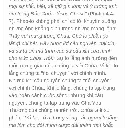
mọi sự hiểu biết, sẽ giữ gìn lòng và ý tưởng anh
em trong Đức Chúa Jêsus Christ.”
(Phi-líp 4:4-
7). Phao-lô không phải chỉ có lời khuyên suông
nhưng ông khẳng định trong những mạng lệnh:
“Hãy vui mừng trong Chúa, Chớ lo phiền (lo
lắng) chi hết, Hãy dùng lời cầu nguyện, nài xin,
và sự tạ ơn mà trình các sự cầu xin của mình
cho Đức Chúa Trời.”
Sự lo lắng ảnh hưởng đến
mối tương giao của chúng ta với Chúa. Vì khi lo
lắng chúng ta “nói chuyện” với chính mình.
Nhưng khi cầu nguyện chúng ta “nói chuyện”
với chính Chúa. Khi lo lắng, chúng ta tập trung
vào hoàn cảnh cuộc sống, nhưng khi cầu
nguyện, chúng ta tập trung vào Cha Yêu
Thương của chúng ta trên trời. Chúa Giê-xu
phán:
“Vả lại, có ai trong vòng các ngươi lo lắng
mà làm cho đời mình được dài thêm một khắc