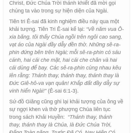
Christ, Đức Chúa Trời thánh khiết đã mời gọi
chúng ta vào trong sự hiện diện của Ngài.
Tiên tri Ê-sai đã kinh nghiệm điều này qua một
khải tượng. Tiên Tri Ê-sai kể lại:
“Về năm vua Ô-
xia băng, tôi thấy Chúa ngồi trên ngôi cao sang,
vạt áo của Ngài đầy dẫy đền thờ. Những sê-ra-
phin đứng bên trên Ngài; mỗi sê-ra-phin có sáu
cánh, hai cái che mặt, hai cái che chân và hai
cái dùng để bay. Các sê-ra-phin cùng nhau kêu
lên rằng: Thánh thay, thánh thay, thánh thay là
Đức Giê-hô-va vạn quân! Khắp đất đầy dẫy sự
vinh hiển Ngài!”
(Ê-sai 6:1-3).
Sứ-đồ Giăng cũng ghi lại khải tượng của ông về
sự ngợi khen và thờ phượng Chúa liên tục
trong sách Khải Huyền:
“Thánh thay, thánh
thay, thánh thay là Chúa, là Đức Chúa Trời,
Đấng Toàn năng, Trước Đã Có, Nay Hiện Có,