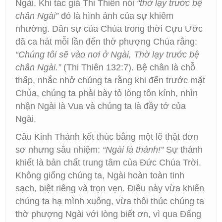
Ngài. Khi tác giả Thi Thiên nói
“thờ lạy trước bệ
chân Ngài”
đó là hình ảnh của sự khiêm
nhường. Dân sự của Chúa trong thời Cựu Ước
đã ca hát mỗi lần đến thờ phượng Chúa rằng:
“Chúng tôi sẽ vào nơi ở Ngài, Thờ lạy trước bệ
chân Ngài.”
(Thi Thiên 132:7). Bệ chân là chỗ
thấp, nhắc nhở chúng ta rằng khi đến trước mặt
Chúa, chúng ta phải bày tỏ lòng tôn kính, nhìn
nhận Ngài là Vua và chúng ta là đầy tớ của
Ngài.
Câu Kinh Thánh kết thúc bằng một lẽ thật đơn
sơ nhưng sâu nhiệm:
“Ngài là thánh!”
Sự thánh
khiết là bản chất trung tâm của Đức Chúa Trời.
Không giống chúng ta, Ngài hoàn toàn tinh
sạch, biệt riêng và trọn vẹn. Điều này vừa khiến
chúng ta hạ mình xuống, vừa thôi thúc chúng ta
thờ phượng Ngài với lòng biết ơn, vì qua Đấng