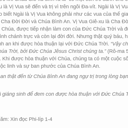
u là Vị Vua sẽ đến và trị vì trên ngôi Đa-vít. Ngài là Vị 
ho biết Ngài là Vị Vua không phải như các vua của thế g
ha Đời Đời và Chúa Bình An. Vị Vua Giê-xu là Cha Đời Đ
o Chúa, được tiếp nhận làm con của Đức Chúa Trời và 
nh chánh trực và còn lại đời đời. Nhưng thật quý báu, h
nh an khi được hòa thuận lại với Đức Chúa Trời.
“Vậy ch
húa Trời, bởi Đức Chúa Jêsus Christ chúng ta.”
(Rô-ma 5:
. Khi được hòa thuận với Chúa, chúng ta có một cuộc số
ộc linh và sự ban phước của Chúa Bình An.
 an thật đến từ Chúa Bình An đang ngự trị trong lòng bạ
 giáng sinh để đem con được hòa thuận với Đức Chúa Tr
m: Xin đọc Phi-líp 1-4