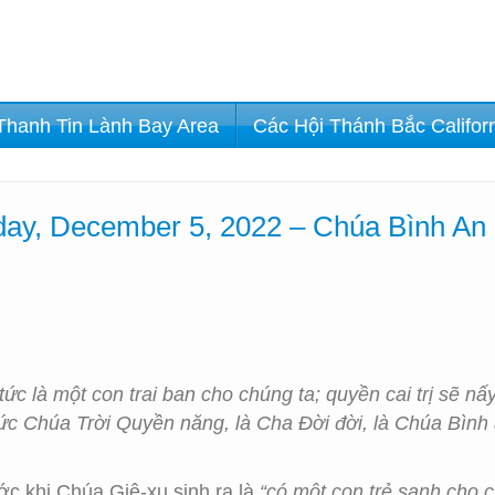
Thanh Tin Lành Bay Area
Các Hội Thánh Bắc Califor
ay, December 5, 2022 – Chúa Bình An
tức là một con trai ban cho chúng ta; quyền cai trị sẽ nấ
ức Chúa Trời Quyền năng, là Cha Đời đời, là Chúa Bình 
ước khi Chúa Giê-xu sinh ra là
“có một con trẻ sanh cho ch