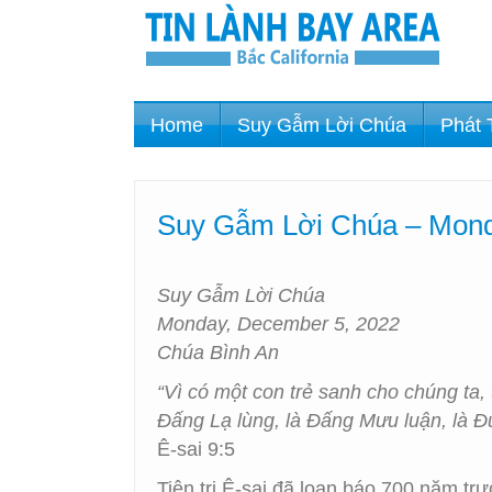
Home
Suy Gẫm Lời Chúa
Phát 
Suy Gẫm Lời Chúa – Mond
Suy Gẫm Lời Chúa
Monday, December 5, 2022
Chúa Bình An
“Vì có một con trẻ sanh cho chúng ta, 
Đấng Lạ lùng, là Đấng Mưu luận, là Đ
Ê-sai 9:5
Tiên tri Ê-sai đã loan báo 700 năm tr