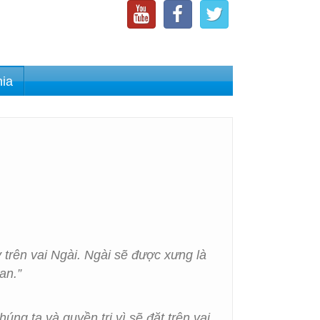
nia
y trên vai Ngài. Ngài sẽ được xưng là
an.”
úng ta và quyền trị vì sẽ đặt trên vai