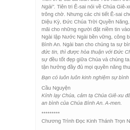
Ngài”.
Tiên tri Ê-sai nói về Chúa Giê-x
trông chờ. Nhưng các chi tiết Ê-sai c
Diệu Kỳ, Đức Chúa Trời Quyền Năng, C
mãi cho những người đặt niềm tin và
Ngài lập Nước Ngài bền vững, công bì
Bình An. Ngài ban cho chúng ta sự bì
đức tin, thì được hòa thuận với Đức C
sự đều tốt đẹp giữa Chúa và chúng ta
tận hưởng đầy đủ mọi quyền năng thu
Bạn có luôn luôn kinh nghiệm sự bình
Cầu Nguyện
Kính lạy Chúa, cảm tạ Chúa Giê-xu đã
an bình của Chúa Bình An. A-men.
*********
Chương Trình Đọc Kinh Thánh Trọn Nă