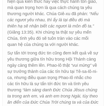
hiện qua kiến thức hay việc thực hành tôn giáo,
mà quan trọng hơn là qua cách chúng ta yêu
thương người khác. Chúa Giê-xu đã phán:
“Nếu
các ngươi yêu nhau, thì ấy là tại điều đó mà
thiên hạ sẽ nhận biết các ngươi là môn đồ ta.”
(Giăng 13:35). Khi chúng ta thật sự yêu mến
Chúa, tình yêu đó sẽ tuôn tràn vào các mối
quan hệ của chúng ta với người khác.
Sự tấn tới trong đức tin cũng đem kết quả về sự
yêu thương giữa tín hữu trong Hội Thánh càng
ngày càng thêm lên. Phao-lô thật
“vui mừng”
về
sự trưởng thành của các tín hữu tại Tê-sa-lô-ni-
ca, nhưng điều quan trọng Phao-lô nhắc cho
các tín hữu là sự tấn tới đức tin và tình yêu
thương
“làm sáng danh Đức Chúa Jêsus chúng
ta trong anh em, và anh em trong Ngài, tùy theo
ân điển của Đức Chúa Trời chúng ta và của Đức