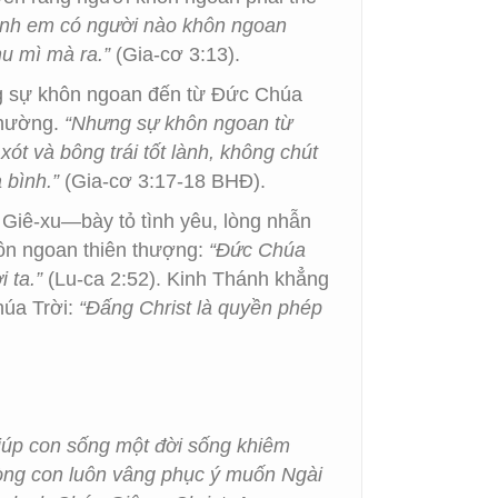
anh em có người nào khôn ngoan
u mì mà ra.”
(Gia-cơ 3:13).
ng sự khôn ngoan đến từ Đức Chúa
nhường.
“Nhưng sự khôn ngoan từ
xót và bông trái tốt lành, không chút
 bình.”
(Gia-cơ 3:17-18 BHĐ).
 Giê-xu—bày tỏ tình yêu, lòng nhẫn
hôn ngoan thiên thượng:
“Đức Chúa
 ta.”
(Lu-ca 2:52). Kinh Thánh khẳng
húa Trời:
“Đấng Christ là quyền phép
iúp con sống một đời sống khiêm
lòng con luôn vâng phục ý muốn Ngài