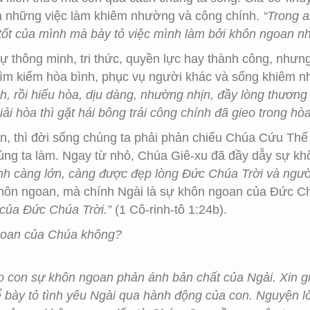
ua những việc làm khiêm nhường và công chính.
“Trong 
tốt của mình mà bày tỏ việc mình làm bởi khôn ngoan nh
ự thông minh, tri thức, quyền lực hay thành công, như
g tìm kiếm hòa bình, phục vụ người khác và sống khiêm 
ch, rồi hiếu hòa, dịu dàng, nhường nhịn, đầy lòng thương 
ải hòa thì gặt hái bông trái công chính đã gieo trong hòa
, thì đời sống chúng ta phải phản chiếu Chúa Cứu Thế
chúng ta làm. Ngay từ nhỏ, Chúa Giê-xu đã đầy dẫy sự k
h càng lớn, càng được đẹp lòng Đức Chúa Trời và người
khôn ngoan, mà chính Ngài là sự khôn ngoan của Đức C
của Đức Chúa Trời.”
(1 Cô-rinh-tô 1:24b).
goan của Chúa không?
o con sự khôn ngoan phản ánh bản chất của Ngài. Xin g
ể bày tỏ tình yêu Ngài qua hành động của con. Nguyện 