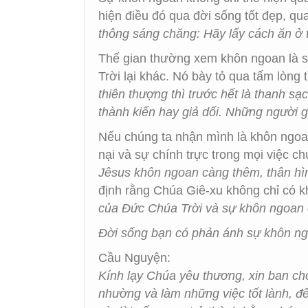
hiện điều đó qua đời sống tốt đẹp, q
thông sáng chăng: Hãy lấy cách ăn ở 
Thế gian thường xem khôn ngoan là s
Trời lại khác. Nó bày tỏ qua tấm lòn
thiên thượng thì trước hết là thanh sạ
thành kiến hay giả dối. Những người gi
Nếu chúng ta nhận mình là khôn ngoan
nại và sự chính trực trong mọi việc 
Jêsus khôn ngoan càng thêm, thân hìn
định rằng Chúa Giê-xu không chỉ có 
của Đức Chúa Trời và sự khôn ngoan 
Đời sống bạn có phản ánh sự khôn n
Cầu Nguyện:
Kính lạy Chúa yêu thương, xin ban ch
nhường và làm những việc tốt lành, đ