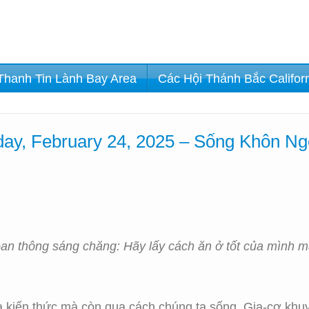
Thanh Tin Lành Bay Area
Các Hội Thánh Bắc Califor
ay, February 24, 2025 – Sống Khôn N
n thông sáng chăng: Hãy lấy cách ăn ở tốt của mình mà
a kiến thức mà còn qua cách chúng ta sống. Gia-cơ khu