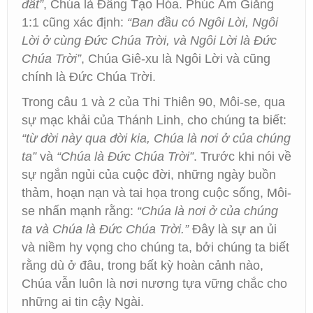
đất”
, Chúa là Đấng Tạo Hóa. Phúc Âm Giăng
1:1 cũng xác định:
“Ban đầu có Ngôi Lời, Ngôi
Lời ở cùng Đức Chúa Trời, và Ngôi Lời là Đức
Chúa Trời”
, Chúa Giê-xu là Ngôi Lời và cũng
chính là Đức Chúa Trời.
Trong câu 1 và 2 của Thi Thiên 90, Môi-se, qua
sự mạc khải của Thánh Linh, cho chúng ta biết:
“từ đời này qua đời kia, Chúa là nơi ở của chúng
ta”
và
“Chúa là Đức Chúa Trời”
. Trước khi nói về
sự ngắn ngủi của cuộc đời, những ngày buồn
thảm, hoạn nạn và tai họa trong cuộc sống, Môi-
se nhấn mạnh rằng:
“Chúa là nơi ở của chúng
ta và Chúa là Đức Chúa Trời.”
Đây là sự an ủi
và niềm hy vọng cho chúng ta, bởi chúng ta biết
rằng dù ở đâu, trong bất kỳ hoàn cảnh nào,
Chúa vẫn luôn là nơi nương tựa vững chắc cho
những ai tin cậy Ngài.