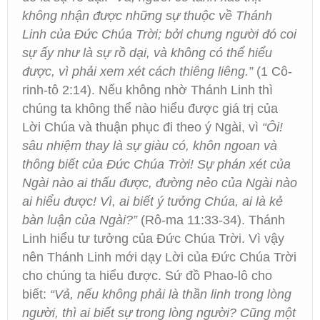
không nhận được những sự thuộc về Thánh
Linh của Đức Chúa Trời; bởi chưng người đó coi
sự ấy như là sự rồ dại, và không có thể hiểu
được, vì phải xem xét cách thiêng liêng.”
(1 Cô-
rinh-tô 2:14). Nếu không nhờ Thánh Linh thì
chúng ta không thể nào hiểu được giá trị của
Lời Chúa và thuận phục đi theo ý Ngài, vì
“Ôi!
sâu nhiệm thay là sự giàu có, khôn ngoan và
thông biết của Đức Chúa Trời! Sự phán xét của
Ngài nào ai thấu được, đường nẻo của Ngài nào
ai hiểu được! Vì, ai biết ý tưởng Chúa, ai là kẻ
bàn luận của Ngài?”
(Rô-ma 11:33-34). Thánh
Linh hiểu tư tưởng của Đức Chúa Trời. Vì vậy
nên Thánh Linh mới dạy Lời của Đức Chúa Trời
cho chúng ta hiểu được. Sứ đồ Phao-lô cho
biết:
“Vả, nếu không phải là thần linh trong lòng
người, thì ai biết sự trong lòng người? Cũng một