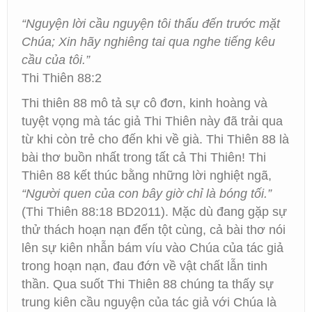
“Nguyện lời cầu nguyện tôi thấu đến trước mặt
Chúa; Xin hãy nghiêng tai qua nghe tiếng kêu
cầu của tôi.”
Thi Thiên 88:2
Thi thiên 88 mô tả sự cô đơn, kinh hoàng và
tuyệt vọng mà tác giả Thi Thiên này đã trải qua
từ khi còn trẻ cho đến khi về già. Thi Thiên 88 là
bài thơ buồn nhất trong tất cả Thi Thiên! Thi
Thiên 88 kết thúc bằng những lời nghiệt ngã,
“Người quen của con bây giờ chỉ là bóng tối.”
(Thi Thiên 88:18 BD2011). Mặc dù đang gặp sự
thử thách hoạn nạn đến tột cùng, cả bài thơ nói
lên sự kiên nhẫn bám víu vào Chúa của tác giả
trong hoạn nạn, đau đớn về vật chất lẫn tinh
thần. Qua suốt Thi Thiên 88 chúng ta thấy sự
trung kiên cầu nguyện của tác giả với Chúa là