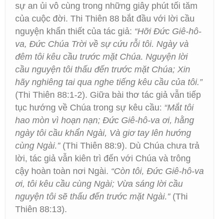
sự an ủi vô cùng trong những giây phút tối tăm
của cuộc đời. Thi Thiên 88 bắt đầu với lời cầu
nguyện khẩn thiết của tác giả:
“Hỡi Đức Giê-hô-
va, Đức Chúa Trời về sự cứu rỗi tôi. Ngày và
đêm tôi kêu cầu trước mặt Chúa. Nguyện lời
cầu nguyện tôi thấu đến trước mặt Chúa; Xin
hãy nghiêng tai qua nghe tiếng kêu cầu của tôi.”
(Thi Thiên 88:1-2). Giữa bài thơ tác giả vẫn tiếp
tục hướng về Chúa trong sự kêu cầu:
“Mắt tôi
hao mòn vì hoạn nạn; Đức Giê-hô-va ơi, hằng
ngày tôi cầu khẩn Ngài, Và giơ tay lên hướng
cùng Ngài.”
(Thi Thiên 88:9). Dù Chúa chưa trả
lời, tác giả vẫn kiên trì đến với Chúa và trông
cậy hoàn toàn nơi Ngài.
“Còn tôi, Đức Giê-hô-va
ơi, tôi kêu cầu cùng Ngài; Vừa sáng lời cầu
nguyện tôi sẽ thấu đến trước mặt Ngài.”
(Thi
Thiên 88:13).