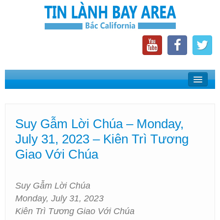
Home
Suy Gẫm Lời Chúa
Suy Gẫm Lời Chúa – Monday,
Phát Thanh Tin Lành Bay Area
July 31, 2023 – Kiên Trì Tương
Các Hội Thánh Bắc California
Giao Với Chúa
Suy Gẫm Lời Chúa
Monday, July 31, 2023
Kiên Trì Tương Giao Với Chúa