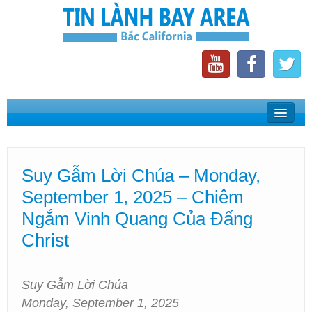
Home
Suy Gẫm Lời Chúa
Suy Gẫm Lời Chúa – Monday,
Phát Thanh Tin Lành Bay Area
September 1, 2025 – Chiêm
Các Hội Thánh Bắc California
Ngắm Vinh Quang Của Đấng
Christ
Suy Gẫm Lời Chúa
Monday, September 1, 2025