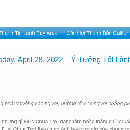
Thanh Tin Lành Bay Area
Các Hội Thánh Bắc Califor
day, April 28, 2022 – Ý Tưởng Tốt Là
 phải ý tưởng các ngươi, đường lối các ngươi chẳng phả
 những gì Đức Chúa Trời đang làm hoặc thậm chí
“ra l
ột Đức Chúa Trời theo hình ảnh hay ý muốn của chúng ta