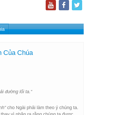
nia
nh Của Chúa
i đường lối ta.”
ệnh”
cho Ngài phải làm theo ý chúng ta.
 thay vì nhận ra rằng chúng ta được