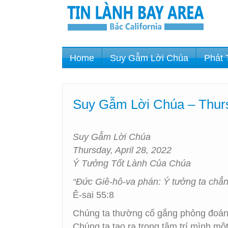
Home
Suy Gẫm Lời Chúa
Phát 
Suy Gẫm Lời Chúa – Thurs
Suy Gẫm Lời Chúa
Thursday, April 28, 2022
Ý Tưởng Tốt Lành Của Chúa
“Đức Giê-hô-va phán: Ý tưởng ta chẳng
Ê-sai 55:8
Chúng ta thường cố gắng phỏng đoán
Chúng ta tạo ra trong tâm trí mình m