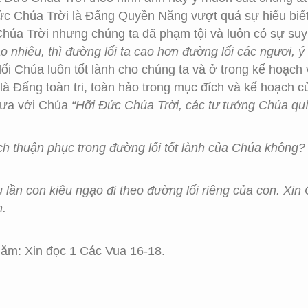
ức Chúa Trời là Đấng Quyền Năng vượt quá sự hiểu biết
Chúa Trời nhưng chúng ta đã phạm tội và luôn có sự suy 
ao nhiêu, thì đường lối ta cao hơn đường lối các ngươi, 
ối Chúa luôn tốt lành cho chúng ta và ở trong kế hoạch 
 là Đấng toàn tri, toàn hảo trong mục đích và kế hoạch c
hưa với Chúa
“Hỡi Đức Chúa Trời, các tư tưởng Chúa quí
h thuận phục trong đường lối tốt lành của Chúa không?
ều lần con kiêu ngạo đi theo đường lối riêng của con. Xi
n.
ăm: Xin đọc 1 Các Vua 16-18.