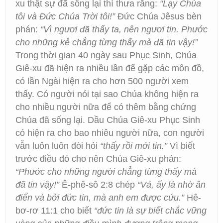
xu thật sự đã sống lại thì thưa rằng:
“Lạy Chúa
tôi và Đức Chúa Trời tôi!”
Đức Chúa Jêsus bèn
phán:
“Vì ngươi đã thấy ta, nên ngươi tin. Phước
cho những kẻ chẳng từng thấy mà đã tin vậy!”
Trong thời gian 40 ngày sau Phục Sinh, Chúa
Giê-xu đã hiện ra nhiều lần để gặp các môn đồ,
có lần Ngài hiện ra cho hơn 500 người xem
thấy. Có người nói tại sao Chúa không hiện ra
cho nhiều người nữa để có thêm bằng chứng
Chúa đã sống lại. Dầu Chúa Giê-xu Phục Sinh
có hiện ra cho bao nhiêu người nữa, con người
vẫn luôn luôn đòi hỏi
“thấy rồi mới tin.”
Vì biết
trước điều đó cho nên Chúa Giê-xu phán:
“Phước cho những người chẳng từng thấy mà
đã tin vậy!”
Ê-phê-sô 2:8 chép
“Vả, ấy là nhờ ân
điển và bởi đức tin, mà anh em được cứu.”
Hê-
bơ-rơ 11:1 cho biết
“đức tin là sự biết chắc vững