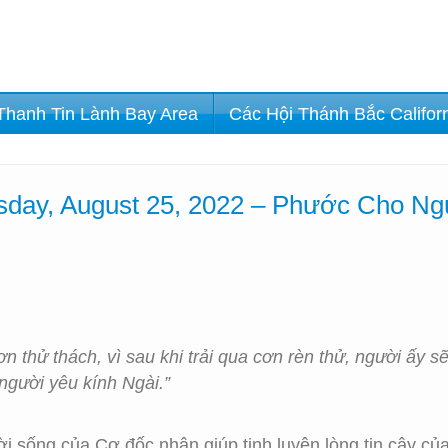
Thanh Tin Lành Bay Area
Các Hội Thánh Bắc Califor
sday, August 25, 2022 – Phước Cho Ng
ơn thử thách, vì sau khi trải qua cơn rèn thử, người ấy
gười yêu kính Ngài.”
i sống của Cơ đốc nhân giúp tinh luyện lòng tin cậy củ