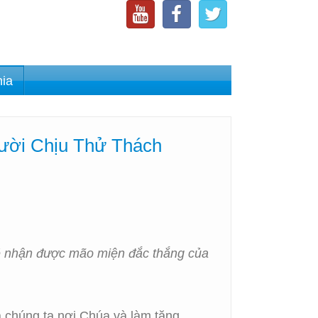
nia
ười Chịu Thử Thách
 sẽ nhận được mão miện đắc thắng của
a chúng ta nơi Chúa và làm tăng