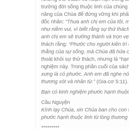
trưởng đời sống thuộc linh của chún
năng của Chúa để đứng vững khi phải
đốc nhân:
“Thưa anh chị em của tôi, 
như niềm vui, vì biết rằng sự thử thá
anh chị em sẽ trưởng thành và trọn vẹn
thách rằng:
“Phước cho người kiên trì
thắng của sự sống, mà Chúa đã hứa c
thoát khỏi sự thử thách, nhưng là “hạ
nghiệm này. Trong phần cuối của sách
xưng là có phước. Anh em đã nghe nói
thương xót và nhân từ.”
(Gia-cơ 5:11).
Bạn có kinh nghiệm phước hạnh thuộc 
Cầu Nguyện
Kính lạy Chúa, xin Chúa ban cho con 
phước hạnh thuộc linh từ lòng thương
*********