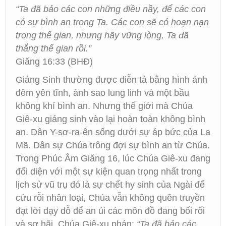
“Ta đã bảo các con những điều nầy, để các con
có sự bình an trong Ta. Các con sẽ có hoạn nạn
trong thế gian, nhưng hãy vững lòng, Ta đã
thắng thế gian rồi.”
Giăng 16:33 (BHĐ)
Giáng Sinh thường được diễn tả bằng hình ảnh
đêm yên tĩnh, ánh sao lung linh và một bầu
không khí bình an. Nhưng thế giới mà Chúa
Giê-xu giáng sinh vào lại hoàn toàn không bình
an. Dân Y-sơ-ra-ên sống dưới sự áp bức của La
Mã. Dân sự Chúa trông đợi sự bình an từ Chúa.
Trong Phúc Âm Giăng 16, lúc Chúa Giê-xu đang
đối diện với một sự kiện quan trọng nhất trong
lịch sử vũ trụ đó là sự chết hy sinh của Ngài để
cứu rỗi nhân loại, Chúa vẫn không quên truyền
đạt lời dạy dỗ để an ủi các môn đồ đang bối rối
và sợ hãi. Chúa Giê-xu phán:
“Ta đã bảo các