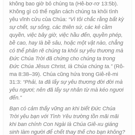
không bao giờ bỏ chúng ta (Hê-bơ-rơ 13:5b).
Không gì có thể ngăn cách chúng ta khỏi tình
yêu vĩnh cửu của Chúa:
“Vì tôi chắc rằng bất kỳ
sự chết, sự sống, các thiên sứ, các kẻ cầm
quyền, việc bây giờ, việc hầu đến, quyền phép,
bề cao, hay là bề sâu, hoặc một vật nào, chẳng
có thể phân rẽ chúng ta khỏi sự yêu thương mà
Đức Chúa Trời đã chứng cho chúng ta trong
Đức Chúa Jêsus Christ, là Chúa chúng ta.”
(Rô-
ma 8:38–39). Chúa cũng hứa trong Giê-rê-mi
31:3:
“Phải, ta đã lấy sự yêu thương đời đời mà
yêu ngươi; nên đã lấy sự nhân từ mà kéo ngươi
đến.”
Bạn có cảm thấy vững an khi biết Đức Chúa
Trời yêu bạn với Tình Yêu trường tồn mãi mãi
khi ban chính Con Ngài là Chúa Giê-xu giáng
sinh làm người để chết thay thế cho bạn không?