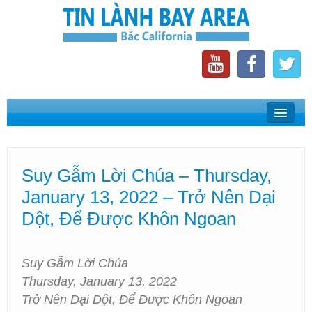
Home
Suy Gẫm Lời Chúa
Suy Gẫm Lời Chúa – Thursday,
Phát Thanh Tin Lành Bay Area
January 13, 2022 – Trở Nên Dại
Các Hội Thánh Bắc California
Dột, Để Được Khôn Ngoan
Suy Gẫm Lời Chúa
Thursday, January 13, 2022
Trở Nên Dại Dột, Để Được Khôn Ngoan