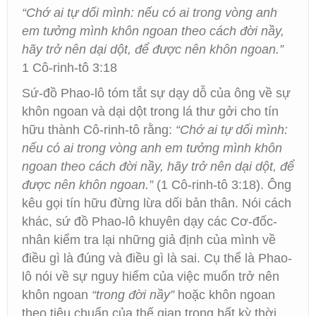
“Chớ ai tự dối mình: nếu có ai trong vòng anh
em tưởng mình khôn ngoan theo cách đời nầy,
hãy trở nên dại dột, để được nên khôn ngoan.”
1 Cô-rinh-tô 3:18
Sứ-đồ Phao-lô tóm tắt sự dạy dỗ của ông về sự
khôn ngoan và dại dột trong lá thư gởi cho tín
hữu thành Cô-rinh-tô rằng:
“Chớ ai tự dối mình:
nếu có ai trong vòng anh em tưởng mình khôn
ngoan theo cách đời nầy, hãy trở nên dại dột, để
được nên khôn ngoan.”
(1 Cô-rinh-tô 3:18). Ông
kêu gọi tín hữu đừng lừa dối bản thân. Nói cách
khác, sứ đồ Phao-lô khuyên dạy các Cơ-đốc-
nhân kiểm tra lại những giả định của mình về
điều gì là đúng và điều gì là sai. Cụ thể là Phao-
lô nói về sự nguy hiểm của việc muốn trở nên
khôn ngoan
“trong đời nầy”
hoặc khôn ngoan
theo tiêu chuẩn của thế gian trong bất kỳ thời