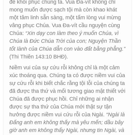
để khôi phục chúng ta. Vua Đa-vít không chỉ
mong muốn được sạch tội mà còn khao khát
một tâm linh sẵn sàng, một tấm lòng vui mừng
vâng phục Chúa. Vua Đa-vít cầu nguyện cùng
Chúa:
“Xin dạy con làm theo ý muốn Chúa, vì
Chúa là Đức Chúa Trời của con; Nguyện Thần
tốt lành của Chúa dẫn con vào đất bằng phẳng.”
(Thi Thiên 143:10 BHĐ).
Niềm vui của sự cứu rỗi không chỉ là một cảm
xúc thoáng qua. Chúng ta có được niềm vui của
sự cứu rỗi khi biết chắc rằng tội lỗi của chúng ta
đã được tha thứ và mối tương giao mật thiết với
Chúa đã được phục hồi. Chỉ những ai nhận
được sự tha thứ của Chúa mới thật sự tận
hưởng được niềm vui cứu rỗi của Ngài.
“Ngài là
Đấng anh em không thấy mà yêu mến; dầu bây
giờ anh em không thấy Ngài, nhưng tin Ngài, và