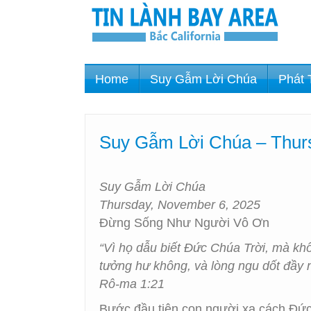
Home
Suy Gẫm Lời Chúa
Phát 
Suy Gẫm Lời Chúa – Thur
Suy Gẫm Lời Chúa
Thursday, November 6, 2025
Đừng Sống Như Người Vô Ơn
“Vì họ dẫu biết Đức Chúa Trời, mà kh
tưởng hư không, và lòng ngu dốt đầy n
Rô-ma 1:21
Bước đầu tiên con người xa cách Đức