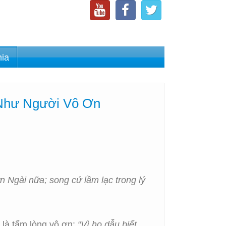
nia
 Như Người Vô Ơn
 Ngài nữa; song cứ lầm lạc trong lý
 là tấm lòng vô ơn:
“Vì họ dẫu biết