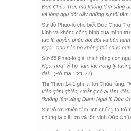
Đức Chúa Trời, mà không làm sáng dan
và lòng ngu dốt đầy những sự tối tăm.
Sứ đồ Phao-lô cho biết Đức Chúa Trời
kính và không công bình của mình tr
tức là quyền phép đời đời và bản tánh
Ngài. Cho nên họ không thể chữa mìn
Sứ-đồ Phao-lô giải thích rằng con ng
Ngài nữa”
vì họ
“lầm lạc trong lý tưở
dại.”
(Rô-ma 1:21-22).
Thi Thiên 14:1 ghi lại lời Chúa rằng:
“
việc gớm ghiếc; Chẳng có ai làm điều 
“không làm sáng Danh Ngài là Đức Ch
Sự vô ơn khiến tâm linh chúng ta trở
chúng ta biết ơn và tôn vinh Đức Chú