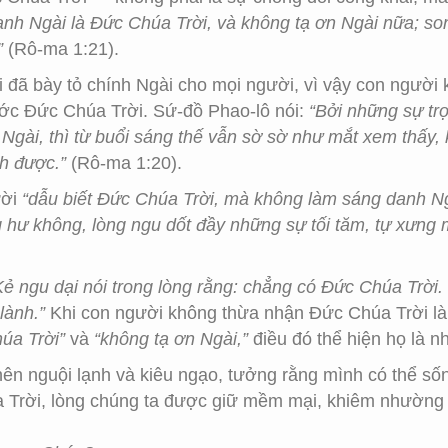
h Ngài là Đức Chúa Trời, và không tạ ơn Ngài nữa; son
”
(Rô-ma 1:21).
 đã bày tỏ chính Ngài cho mọi người, vì vậy con người 
ước Đức Chúa Trời. Sứ-đồ Phao-lô nói:
“Bởi những sự tr
 Ngài, thì từ buổi sáng thế vẫn sờ sờ như mắt xem thấy, 
h được.”
(Rô-ma 1:20).
ười
“dẫu biết Đức Chúa Trời, mà không làm sáng danh Ng
ng hư không, lòng ngu dốt đầy những sự tối tăm, tự xưng
Kẻ ngu dại nói trong lòng rằng: chẳng có Đức Chúa Trời
lành.”
Khi con người không thừa nhận Đức Chúa Trời là
úa Trời”
và
“không tạ ơn Ngài,”
điều đó thể hiện họ là 
 nên nguội lạnh và kiêu ngạo, tưởng rằng mình có thể 
a Trời, lòng chúng ta được giữ mềm mại, khiêm nhường 