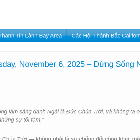
Thanh Tin Lành Bay Area
Các Hội Thánh Bắc Califor
sday, November 6, 2025 – Đừng Sống
ông làm sáng danh Ngài là Đức Chúa Trời, và không tạ ơn
hững sự tối tăm.”
 Chúa Trời — không phải là sự chống đối công khai, mà