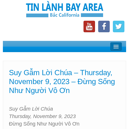
Home
Suy Gẫm Lời Chúa
Suy Gẫm Lời Chúa – Thursday,
Phát Thanh Tin Lành Bay Area
November 9, 2023 – Đừng Sống
Các Hội Thánh Bắc California
Như Người Vô Ơn
Suy Gẫm Lời Chúa
Thursday, November 9, 2023
Đừng Sống Như Người Vô Ơn