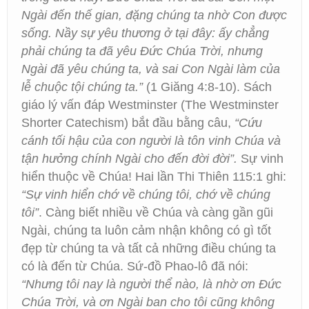
Ngài đến thế gian, đặng chúng ta nhờ Con được
sống. Nầy sự yêu thương ở tại đây: ấy chẳng
phải chúng ta đã yêu Đức Chúa Trời, nhưng
Ngài đã yêu chúng ta, và sai Con Ngài làm của
lễ chuộc tội chúng ta.”
(1 Giăng 4:8-10). Sách
giáo lý vấn đáp Westminster (The Westminster
Shorter Catechism) bắt đầu bằng câu,
“Cứu
cánh tối hậu của con người là tôn vinh Chúa và
tận hưởng chính Ngài cho đến đời đời”.
Sự vinh
hiển thuộc về Chúa! Hai lần Thi Thiên 115:1 ghi:
“Sự vinh hiển chớ về chúng tôi, chớ về chúng
tôi”
. Càng biết nhiều về Chúa và càng gần gũi
Ngài, chúng ta luôn cảm nhận không có gì tốt
đẹp từ chúng ta và tất cả những điều chúng ta
có là đến từ Chúa. Sứ-đồ Phao-lô đã nói:
“Nhưng tôi nay là người thể nào, là nhờ ơn Đức
Chúa Trời, và ơn Ngài ban cho tôi cũng không