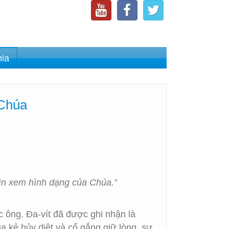
nia
 Chúa
nhìn xem hình dạng của Chúa.”
ức ông. Đa-vít đã được ghi nhận là
a kẻ hủy diệt và cố gắng giữ lòng, sự