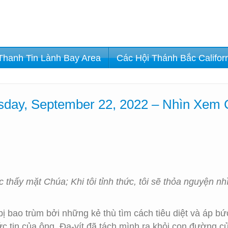
Thanh Tin Lành Bay Area
Các Hội Thánh Bắc Califor
sday, September 22, 2022 – Nhìn Xem
ợc thấy mặt Chúa; Khi tôi tỉnh thức, tôi sẽ thỏa nguyện 
bị bao trùm bởi những kẻ thù tìm cách tiêu diệt và áp b
 tin của ông. Đa-vít đã tách mình ra khỏi con đường củ