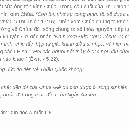
ói của ông tôn kính Chúa. Trong câu cuối của Thi Thiên
nhìn xem Chúa.
“Còn tôi, nhờ sự công bình, tôi sẽ được t
 Chúa.”
(Thi Thiên 17:15). Nhìn xem Chúa chúng ta khôn
hướng về Chúa, đời sống chúng ta sẽ thỏa nguyện, tiếp 
rơ khuyên Cơ-đốc-nhân
“Nhìn xem Đức Chúa Jêsus, là cội
mình, chịu lấy thập tự giá, khinh điều sỉ nhục, và hiện 
g sách Ê-sai:
“Hỡi các ngươi hết thảy ở các nơi đầu cùn
a nào khác.”
(Ê-sai 45:22).
g đức tin tiến về Thiên Quốc không?
 chết đền tội của Chúa Giê-xu con được ở trong sự hiệ
 bước đi trong mục đích của Ngài. A-men.
ăm: Xin đọc A-mốt 1-5