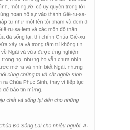
nh, một người có uy quyền trong lời
chúng hoan hô sự vào thành Giê-ru-sa-
thập tự như một tên tội phạm và đem đi
 Giê-ru-sa-lem và các môn đồ thân
a đã sống lại, thì chính Chúa Giê-xu
ừa xảy ra và trong tâm trí không tin
ôn về Ngài và vừa được ứng nghiệm
ên trong họ, nhưng họ vẫn chưa nhìn
 được mở ra và nhìn biết Ngài, nhưng
nói cùng chúng ta và cắt nghĩa Kinh
 ra Chúa Phục Sinh, thay vì tiếp tục
p để báo tin mừng.
ịu chết và sống lại đến cho những
i Chúa Đã Sống Lại cho nhiều người. A-