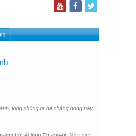
nia
inh
hánh, lòng chúng ta há chẳng nóng nảy
sa-lem trở về làng Em-ma-út. Như các