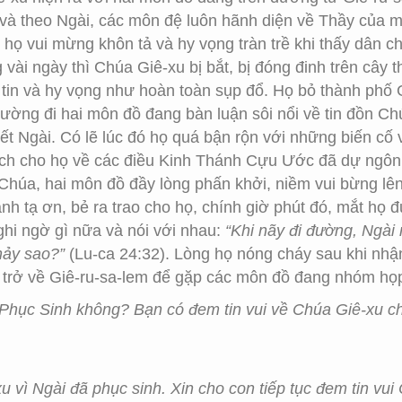
và theo Ngài, các môn đệ luôn hãnh diện về Thầy của mì
ó họ vui mừng khôn tả và hy vọng tràn trề khi thấy dân 
vài ngày thì Chúa Giê-xu bị bắt, bị đóng đinh trên cây 
m tin và hy vọng như hoàn toàn sụp đổ. Họ bỏ thành phố
ường đi hai môn đồ đang bàn luận sôi nổi về tin đồn Chú
ết Ngài. Có lẽ lúc đó họ quá bận rộn với những biến cố v
thích cho họ về các điều Kinh Thánh Cựu Ước đã dự ng
a Chúa, hai môn đồ đầy lòng phấn khởi, niềm vui bừng l
ánh tạ ơn, bẻ ra trao cho họ, chính giờ phút đó, mắt họ
ghi ngờ gì nữa và nói với nhau:
“Khi nãy đi đường, Ngài 
nảy sao?”
(Lu-ca 24:32). Lòng họ nóng cháy sau khi nhận
à trở về Giê-ru-sa-lem để gặp các môn đồ đang nhóm họ
hục Sinh không? Bạn có đem tin vui về Chúa Giê-xu ch
 vì Ngài đã phục sinh. Xin cho con tiếp tục đem tin vu