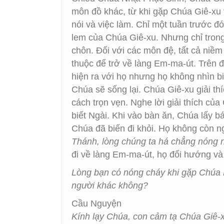
môn đồ khác, từ khi gặp Chúa Giê-xu 
nói và việc làm. Chỉ một tuần trước đ
lem của Chúa Giê-xu. Nhưng chỉ trong 
chôn. Đối với các môn đệ, tất cả niề
thuộc để trở về làng Em-ma-út. Trên đ
hiện ra với họ nhưng họ không nhìn bi
Chúa sẽ sống lại. Chúa Giê-xu giải 
cách trọn vẹn. Nghe lời giải thích củ
biết Ngài. Khi vào bàn ăn, Chúa lấy b
Chúa đã biến đi khỏi. Họ không còn n
Thánh, lòng chúng ta há chẳng nóng 
đi về làng Em-ma-út, họ đổi hướng v
Lòng bạn có nóng cháy khi gặp Chúa P
người khác không?
Cầu Nguyện
Kính lạy Chúa, con cảm tạ Chúa Giê-xu