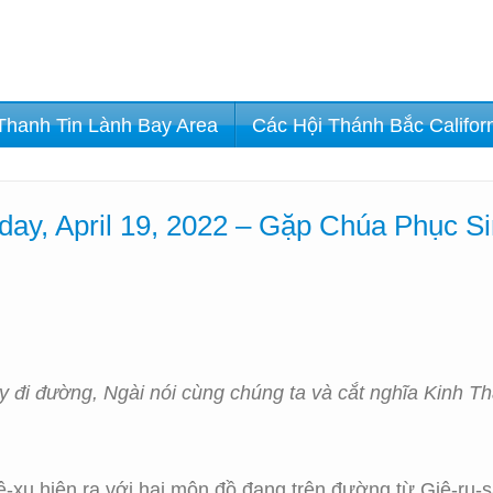
Thanh Tin Lành Bay Area
Các Hội Thánh Bắc Califor
ay, April 19, 2022 – Gặp Chúa Phục S
ãy đi đường, Ngài nói cùng chúng ta và cắt nghĩa Kinh T
xu hiện ra với hai môn đồ đang trên đường từ Giê-ru-