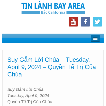
Home
Suy Gẫm Lời Chúa
Suy Gẫm Lời Chúa – Tuesday,
Phát Thanh Tin Lành Bay Area
April 9, 2024 – Quyền Tể Trị Của
Các Hội Thánh Bắc California
Chúa
Suy Gẫm Lời Chúa
Tuesday, April 9, 2024
Quyền Tể Trị Của Chúa