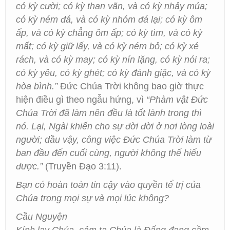
có kỳ cười; có kỳ than vãn, và có kỳ nhảy múa;
có kỳ ném đá, và có kỳ nhóm đá lại; có kỳ ôm
ấp, và có kỳ chẳng ôm ấp; có kỳ tìm, và có kỳ
mất; có kỳ giữ lấy, và có kỳ ném bỏ; có kỳ xé
rách, và có kỳ may; có kỳ nín lặng, có kỳ nói ra;
có kỳ yêu, có kỳ ghét; có kỳ đánh giặc, và có kỳ
hòa bình.”
Đức Chúa Trời không bao giờ thực
hiện điều gì theo ngẫu hứng, vì
“Phàm vật Đức
Chúa Trời đã làm nên đều là tốt lành trong thì
nó. Lại, Ngài khiến cho sự đời đời ở nơi lòng loài
người; dầu vậy, công việc Đức Chúa Trời làm từ
ban đầu đến cuối cùng, người không thế hiểu
được.”
(Truyền Đạo 3:11).
Bạn có hoàn toàn tin cậy vào quyền tể trị của
Chúa trong mọi sự và mọi lúc không?
Cầu Nguyện