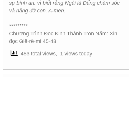
sự bình an, vì biết rằng Ngài là Đấng chăm sóc
và nâng đỡ con. A-men.
*********
Chương Trình Đọc Kinh Thánh Trọn Năm: Xin
đọc Giê-rê-mi 45-48
453 total views, 1 views today
«
Suy Gẫm Lời Chúa – Monday, August 26, 2024 –
Trao Âu Lo Cho Chúa
Suy Gẫm Lời Chúa – Wednesday, August 28, 2024 –
Giá Trị Vĩnh Cửu
»
©2022 Tin Lành Bay Area