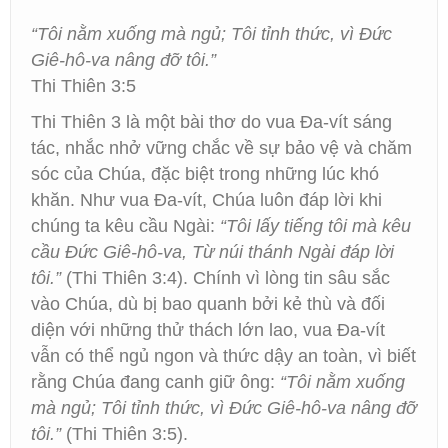
“Tôi nằm xuống mà ngủ; Tôi tỉnh thức, vì Đức
Giê-hô-va nâng đỡ tôi.”
Thi Thiên 3:5
Thi Thiên 3 là một bài thơ do vua Đa-vít sáng
tác, nhắc nhở vững chắc về sự bảo vệ và chăm
sóc của Chúa, đặc biệt trong những lúc khó
khăn. Như vua Đa-vít, Chúa luôn đáp lời khi
chúng ta kêu cầu Ngài:
“Tôi lấy tiếng tôi mà kêu
cầu Đức Giê-hô-va, Từ núi thánh Ngài đáp lời
tôi.”
(Thi Thiên 3:4). Chính vì lòng tin sâu sắc
vào Chúa, dù bị bao quanh bởi kẻ thù và đối
diện với những thử thách lớn lao, vua Đa-vít
vẫn có thể ngủ ngon và thức dậy an toàn, vì biết
rằng Chúa đang canh giữ ông:
“Tôi nằm xuống
mà ngủ; Tôi tỉnh thức, vì Đức Giê-hô-va nâng đỡ
tôi.”
(Thi Thiên 3:5).