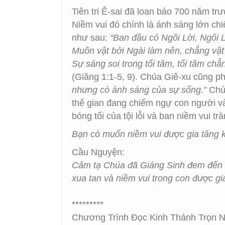
Tiên tri Ê-sai đã loan báo 700 năm tr
Niềm vui đó chính là ánh sáng lớn chi
như sau:
“Ban đầu có Ngôi Lời, Ngôi 
Muôn vật bởi Ngài làm nên, chẳng vật
Sự sáng soi trong tối tăm, tối tăm chẳ
(Giăng 1:1-5, 9). Chúa Giê-xu cũng p
nhưng có ánh sáng của sự sống.”
Chú
thế gian đang chiếm ngự con người và
bóng tối của tội lỗi và ban niềm vui 
Bạn có muốn niềm vui được gia tăng 
Cầu Nguyện:
Cảm tạ Chúa đã Giáng Sinh đem đến ch
xua tan và niềm vui trong con được g
*********
Chương Trình Đọc Kinh Thánh Trọn N