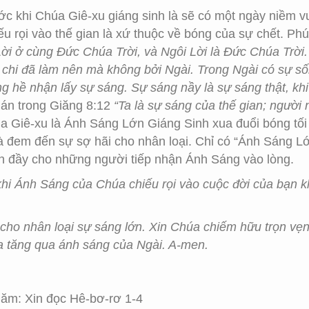
ước khi Chúa Giê-xu giáng sinh là sẽ có một ngày niềm 
ếu rọi vào thế gian là xứ thuộc về bóng của sự chết. P
Lời ở cùng Đức Chúa Trời, và Ngôi Lời là Đức Chúa Trời
 chi đã làm nên mà không bởi Ngài. Trong Ngài có sự sốn
ng hề nhận lấy sự sáng. Sự sáng nầy là sự sáng thật, khi
hán trong Giăng 8:12
“Ta là sự sáng của thế gian; người n
a Giê-xu là Ánh Sáng Lớn Giáng Sinh xua đuổi bóng tối 
 đem đến sự sợ hãi cho nhân loại. Chỉ có “Ánh Sáng Lớ
tràn đầy cho những người tiếp nhận Ánh Sáng vào lòng.
khi Ánh Sáng của Chúa chiếu rọi vào cuộc đời của bạn 
o nhân loại sự sáng lớn. Xin Chúa chiếm hữu trọn vẹn đ
ia tăng qua ánh sáng của Ngài. A-men.
ăm: Xin đọc Hê-bơ-rơ 1-4