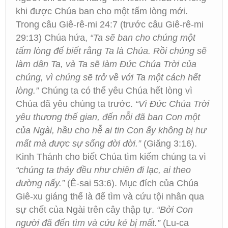
khi được Chúa ban cho một tấm lòng mới.
Trong câu Giê-rê-mi 24:7 (trước câu Giê-rê-mi
29:13) Chúa hứa,
“Ta sẽ ban cho chúng một
tấm lòng để biết rằng Ta là Chúa. Rồi chúng sẽ
làm dân Ta, và Ta sẽ làm Ðức Chúa Trời của
chúng, vì chúng sẽ trở về với Ta một cách hết
lòng.”
Chúng ta có thể yêu Chúa hết lòng vì
Chúa đã yêu chúng ta trước.
“Vì Đức Chúa Trời
yêu thương thế gian, đến nỗi đã ban Con một
của Ngài, hầu cho hễ ai tin Con ấy không bị hư
mất mà được sự sống đời đời.”
(Giăng 3:16).
Kinh Thánh cho biết Chúa tìm kiếm chúng ta vì
“chúng ta thảy đều như chiên đi lạc, ai theo
đường nấy.”
(Ê-sai 53:6). Mục đích của Chúa
Giê-xu giáng thế là để tìm và cứu tội nhân qua
sự chết của Ngài trên cây thập tự.
“Bởi Con
người đã đến tìm và cứu kẻ bị mất.”
(Lu-ca