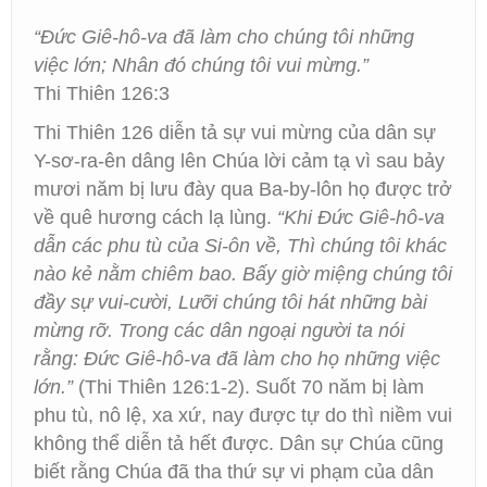
“Đức Giê-hô-va đã làm cho chúng tôi những
việc lớn; Nhân đó chúng tôi vui mừng.”
Thi Thiên 126:3
Thi Thiên 126 diễn tả sự vui mừng của dân sự
Y-sơ-ra-ên dâng lên Chúa lời cảm tạ vì sau bảy
mươi năm bị lưu đày qua Ba-by-lôn họ được trở
về quê hương cách lạ lùng.
“Khi Đức Giê-hô-va
dẫn các phu tù của Si-ôn về, Thì chúng tôi khác
nào kẻ nằm chiêm bao. Bấy giờ miệng chúng tôi
đầy sự vui-cười, Lưỡi chúng tôi hát những bài
mừng rỡ. Trong các dân ngoại người ta nói
rằng: Đức Giê-hô-va đã làm cho họ những việc
lớn.”
(Thi Thiên 126:1-2). Suốt 70 năm bị làm
phu tù, nô lệ, xa xứ, nay được tự do thì niềm vui
không thể diễn tả hết được. Dân sự Chúa cũng
biết rằng Chúa đã tha thứ sự vi phạm của dân