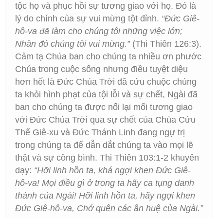
tộc họ và phục hồi sự tương giao với họ. Đó là
lý do chính của sự vui mừng tột đỉnh.
“Đức Giê-
hô-va đã làm cho chúng tôi những việc lớn;
Nhân đó chúng tôi vui mừng.”
(Thi Thiên 126:3).
Cảm tạ Chúa ban cho chúng ta nhiều ơn phước
Chúa trong cuộc sống nhưng điều tuyệt diệu
hơn hết là Đức Chúa Trời đã cứu chuộc chúng
ta khỏi hình phạt của tội lỗi và sự chết, Ngài đã
ban cho chúng ta được nối lại mối tương giao
với Đức Chúa Trời qua sự chết của Chúa Cứu
Thế Giê-xu và Đức Thánh Linh đang ngự trị
trong chúng ta để dẫn dắt chúng ta vào mọi lẽ
thật và sự công bình. Thi Thiên 103:1-2 khuyên
dạy:
“Hỡi linh hồn ta, khá ngợi khen Đức Giê-
hô-va! Mọi điều gì ở trong ta hãy ca tụng danh
thánh của Ngài! Hỡi linh hồn ta, hãy ngợi khen
Đức Giê-hô-va, Chớ quên các ân huệ của Ngài.”