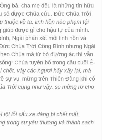
 Ông bà, cha mẹ đều là những tín hữu
đều sẽ được Chúa cứu. Đức Chúa Trời
u thuộc về ta; linh hồn nào phạm tội
 giúp được gì cho hậu tự của mình.
ình, Ngài phán xét mỗi linh hồn và
Đức Chúa Trời Công Bình nhưng Ngài
theo Chúa mà từ bỏ đường ác thì vẫn
sống! Chúa tuyên bố trong câu cuối Ê-
 chết, vậy các ngươi hãy xây lại, mà
về sự vui mừng trên Thiên Đàng khi có
húa Trời cũng như vậy, sẽ mừng rỡ cho
tội lỗi xấu xa đáng bị chết mất
ống trong sự yêu thương và thánh sạch