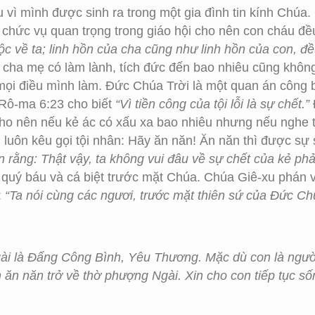
ì mình được sinh ra trong một gia đình tin kính Chúa.
 chức vụ quan trọng trong giáo hội cho nên con cháu 
ộc về ta; linh hồn của cha cũng như linh hồn của con, đề
cha mẹ có làm lành, tích đức đến bao nhiêu cũng không
mọi điều mình làm. Đức Chúa Trời là một quan án công b
 Rô-ma 6:23 cho biết
“Vì tiền công của tội lỗi là sự chết.”
o nên nếu kẻ ác có xấu xa bao nhiêu nhưng nếu nghe 
 luôn kêu gọi tội nhân: Hãy ăn năn! Ăn năn thì được sự 
rằng: Thật vậy, ta không vui đâu về sự chết của kẻ phải
à quý báu và cá biệt trước mặt Chúa. Chúa Giê-xu phán 
:
“Ta nói cùng các ngươi, trước mặt thiên sứ của Đức C
ài là Đấng Công Bình, Yêu Thương. Mặc dù con là người 
 ăn năn trở về thờ phượng Ngài. Xin cho con tiếp tục s