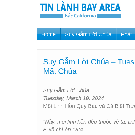
Home
Suy Gẫm Lời Chúa
Phát 
Suy Gẫm Lời Chúa – Tuesd
Mặt Chúa
Suy Gẫm Lời Chúa
Tuesday, March 19, 2024
Mỗi Linh Hồn Quý Báu và Cá Biệt Tr
“Nầy, mọi linh hồn đều thuộc về ta; li
Ê-xê-chi-ên 18:4