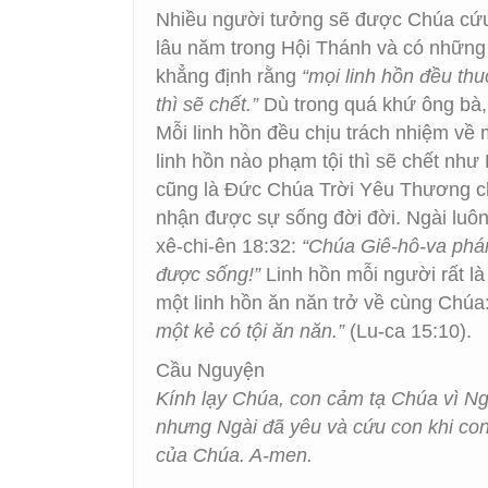
Nhiều người tưởng sẽ được Chúa cứu v
lâu năm trong Hội Thánh và có những
khẳng định rằng
“mọi linh hồn đều thu
thì sẽ chết.”
Dù trong quá khứ ông bà, 
Mỗi linh hồn đều chịu trách nhiệm về 
linh hồn nào phạm tội thì sẽ chết như
cũng là Đức Chúa Trời Yêu Thương ch
nhận được sự sống đời đời. Ngài luôn
xê-chi-ên 18:32:
“Chúa Giê-hô-va phán 
được sống!”
Linh hồn mỗi người rất l
một linh hồn ăn năn trở về cùng Chúa
một kẻ có tội ăn năn.”
(Lu-ca 15:10).
Cầu Nguyện
Kính lạy Chúa, con cảm tạ Chúa vì Ng
nhưng Ngài đã yêu và cứu con khi con
của Chúa. A-men.