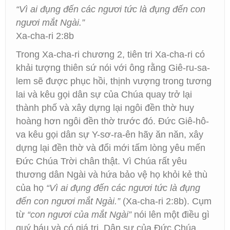
“Vì ai đụng đến các ngươi tức là đụng đến con
ngươi mắt Ngài.”
Xa-cha-ri 2:8b
Trong Xa-cha-ri chương 2, tiên tri Xa-cha-ri có
khải tượng thiên sứ nói với ông rằng Giê-ru-sa-
lem sẽ được phục hồi, thịnh vượng trong tương
lai và kêu gọi dân sự của Chúa quay trở lại
thành phố và xây dựng lại ngôi đền thờ huy
hoàng hơn ngôi đền thờ trước đó. Đức Giê-hô-
va kêu gọi dân sự Y-sơ-ra-ên hãy ăn năn, xây
dựng lại đền thờ và đổi mới tấm lòng yêu mến
Đức Chúa Trời chân thật. Vì Chúa rất yêu
thương dân Ngài và hứa bảo vệ họ khỏi kẻ thù
của họ
“Vì ai đụng đến các ngươi tức là đụng
đến con ngươi mắt Ngài.”
(Xa-cha-ri 2:8b). Cụm
từ
“con ngươi của mắt Ngài”
nói lên một điều gì
quý báu và có giá trị. Dân sự của Đức Chúa