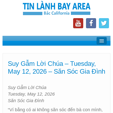
Home
Suy Gẫm Lời Chúa
Suy Gẫm Lời Chúa – Tuesday,
Phát Thanh Tin Lành Bay Area
May 12, 2026 – Săn Sóc Gia Đình
Các Hội Thánh Bắc California
Suy Gẫm Lời Chúa
Tuesday, May 12, 2026
Săn Sóc Gia Đình
“Ví bằng có ai không săn sóc đến bà con mình,