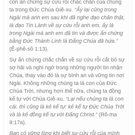
còn ấn chứng sự cứu rỗi chắc chắn của chúng
ta trong Đức Chúa Giê-xu.
“Ấy lại cũng trong
Ngài mà anh em sau khi đã nghe đạo chân thật,
là đạo Tin Lành về sự cứu rỗi anh em, ấy là
trong Ngài mà anh em đã tin và được ấn chứng
bằng Đức Thánh Linh là Đấng Chúa đã hứa.”
(Ê-phê-sô 1:13).
Sự ấn chứng chắc chắn về sự cứu rỗi cất bỏ sự
sợ hãi và nghi ngờ trong những người tin nhận
Chúa, thay vào đó là sự bình an và vững tin nơi
Ngài. Không những chúng ta là con của Đức
Chúa Trời, nhưng hơn thế nữa, chúng ta đồng
kế tự với Chúa Giê-xu.
“Lại nếu chúng ta là con
cái, thì cũng là kẻ kế tự: kẻ kế tự Đức Chúa Trời
và là kẻ đồng kế tự với Đấng Christ.”
(Rô-ma
8:17a).
Bạn có vững lòng khi biết sự cứu rỗi của mình