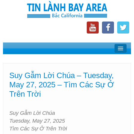
Home
Suy Gẫm Lời Chúa
Suy Gẫm Lời Chúa – Tuesday,
Phát Thanh Tin Lành Bay Area
May 27, 2025 – Tìm Các Sự Ở
Các Hội Thánh Bắc California
Trên Trời
Suy Gẫm Lời Chúa
Tuesday, May 27, 2025
Tìm Các Sự Ở Trên Trời