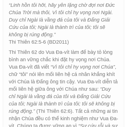
“Linh hồn tôi hỡi, hãy yên lặng chờ đợi nơi Ðức
Chúa Trời mà thôi, Vì tôi chỉ hy vọng nơi Ngài.
Duy chỉ Ngài là vầng đá của tôi và Ðấng Giải
Cứu của tôi; Ngài là thành trì của tôi; tôi sẽ
không bị rúng động.”
Thi Thiên 62:5-6 (BD2011)
Thi Thiên 62 do Vua Đa-vít làm để bày tỏ lòng
bình an vững chắc khi đặt hy vọng nơi Chúa.
Vua Đa-vít đã viết
“Vì tôi chỉ hy vọng nơi Chúa”
,
chữ “tôi” nói lên mối liên hệ cá nhân khắng khít
với Chúa là Đấng ông tin cậy. Vua Đa-vít diễn tả
mối liên hệ giữa ông với Chúa như sau:
“Duy
chỉ Ngài là vầng đá của tôi và Ðấng Giải Cứu
của tôi; Ngài là thành trì của tôi; tôi sẽ không bị
rúng động.”
(Thi Thiên 62:6). Tất cả những ai tin
nhận Chúa đều có thể kinh nghiệm như Vua Đa-
vít. Chúng ta được vững an vì
“Sự cứu rỗi và sự