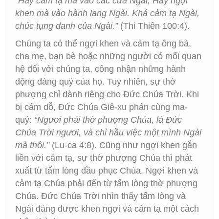
“Hãy cảm tạ mà vào các cửa Ngài, Hãy ngợi
khen mà vào hành lang Ngài. Khá cảm tạ Ngài,
chúc tụng danh của Ngài.”
(Thi Thiên 100:4).
Chúng ta có thể ngợi khen và cảm tạ ông bà,
cha mẹ, bạn bè hoặc những người có mối quan
hệ đối với chúng ta, công nhận những hành
động đáng quý của họ. Tuy nhiên, sự thờ
phượng chỉ dành riêng cho Đức Chúa Trời. Khi
bị cám dỗ, Đức Chúa Giê-xu phán cùng ma-
quỷ:
“Ngươi phải thờ phượng Chúa, là Đức
Chúa Trời ngươi, và chỉ hầu việc một mình Ngài
mà thôi.”
(Lu-ca 4:8). Cũng như ngợi khen gắn
liền với cảm tạ, sự thờ phượng Chúa thì phát
xuất từ tấm lòng đầu phục Chúa. Ngợi khen và
cảm tạ Chúa phải đến từ tấm lòng thờ phượng
Chúa. Đức Chúa Trời nhìn thấy tấm lòng và
Ngài đáng được khen ngợi và cảm tạ một cách