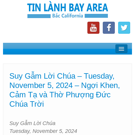
Home
Suy Gẫm Lời Chúa
Suy Gẫm Lời Chúa – Tuesday,
Phát Thanh Tin Lành Bay Area
November 5, 2024 – Ngợi Khen,
Các Hội Thánh Bắc California
Cảm Tạ và Thờ Phượng Đức
Chúa Trời
Suy Gẫm Lời Chúa
Tuesday, November 5, 2024