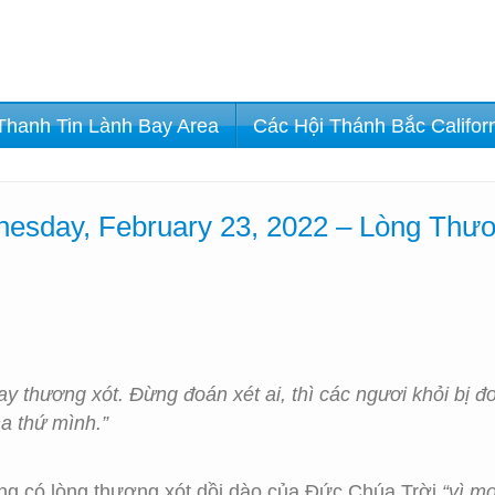
Thanh Tin Lành Bay Area
Các Hội Thánh Bắc Califor
esday, February 23, 2022 – Lòng Thư
 thương xót. Đừng đoán xét ai, thì các ngươi khỏi bị đoá
ha thứ mình.”
g có lòng thương xót dồi dào của Đức Chúa Trời
“vì m