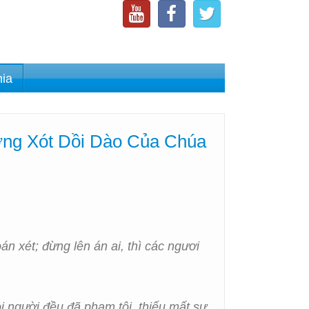
nia
ơng Xót Dồi Dào Của Chúa
n xét; đừng lên án ai, thì các ngươi
ọi người đều đã phạm tội, thiếu mất sự