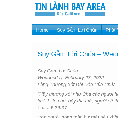
Home
Suy Gẫm Lời Chúa
Phát 
Suy Gẫm Lời Chúa – Wedn
Suy Gẫm Lời Chúa
Wednesday, February 23, 2022
Lòng Thương Xót Dồi Dào Của Chúa
“Hãy thương xót như Cha các ngươi hay
khỏi bị lên án; hãy tha thứ, người sẽ t
Lu-ca 6:36-37
Con người hoàn toàn hư mất nếu khôn