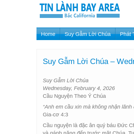
Home
Suy Gẫm Lời Chúa
Phát 
Suy Gẫm Lời Chúa – Wedn
Suy Gẫm Lời Chúa
Wednesday, February 4, 2026
Cầu Nguyện Theo Ý Chúa
“Anh em cầu xin mà không nhận lãnh đư
Gia-cơ 4:3
Cầu nguyện là đặc ân quý báu Đức Ch
và gánh nặng đến trước mặt Chúa. Tu