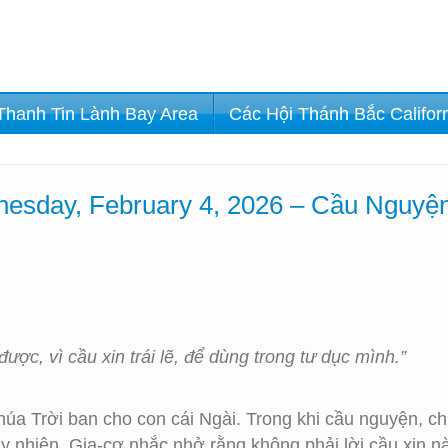
Thanh Tin Lành Bay Area
Các Hội Thánh Bắc Califor
esday, February 4, 2026 – Cầu Nguyệ
ợc, vì cầu xin trái lẽ, để dùng trong tư dục mình.”
úa Trời ban cho con cái Ngài. Trong khi cầu nguyện, c
y nhiên, Gia-cơ nhắc nhở rằng không phải lời cầu xin