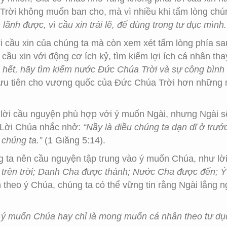
 Trời không muốn ban cho, mà vì nhiều khi tấm lòng ch
ãnh được, vì cầu xin trái lẽ, để dùng trong tư dục mình.
 cầu xin của chúng ta mà còn xem xét tấm lòng phía sau
ầu xin với động cơ ích kỷ, tìm kiếm lợi ích cá nhân th
 hết, hãy tìm kiếm nước Đức Chúa Trời và sự công bình 
ưu tiên cho vương quốc của Đức Chúa Trời hơn những
 lời cầu nguyện phù hợp với ý muốn Ngài, nhưng Ngài sẽ
. Lời Chúa nhắc nhở:
“Nầy là điều chúng ta dạn dĩ ở trư
 chúng ta.”
(1 Giăng 5:14).
g ta nên cầu nguyện tập trung vào ý muốn Chúa, như lờ
 trên trời; Danh Cha được thánh; Nước Cha được đến; Ý 
n theo ý Chúa, chúng ta có thể vững tin rằng Ngài lắng 
o ý muốn Chúa hay chỉ là mong muốn cá nhân theo tư d