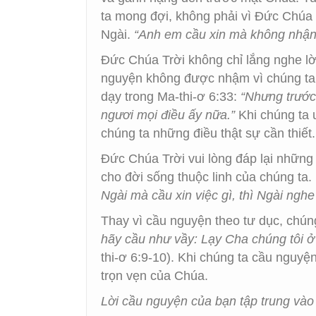
ta mong đợi, không phải vì Đức Chúa
Ngài.
“Anh em cầu xin mà không nhận l
Đức Chúa Trời không chỉ lắng nghe lời
nguyện không được nhậm vì chúng ta c
dạy trong Ma-thi-ơ 6:33:
“Nhưng trước
ngươi mọi điều ấy nữa.”
Khi chúng ta 
chúng ta những điều thật sự cần thiết.
Đức Chúa Trời vui lòng đáp lại những
cho đời sống thuộc linh của chúng ta
Ngài mà cầu xin việc gì, thì Ngài nghe
Thay vì cầu nguyện theo tư dục, chún
hãy cầu như vầy: Lạy Cha chúng tôi ở
thi-ơ 6:9-10). Khi chúng ta cầu nguyệ
trọn vẹn của Chúa.
Lời cầu nguyện của bạn tập trung và