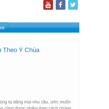
nia
n Theo Ý Chúa
húng ta dâng mọi nhu cầu, ước muốn
 nào cũng được nhậm theo cách chúng