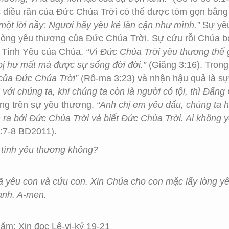
ác điều răn của Đức Chúa Trời có thể được tóm gọn bằn
g một lời nầy: Ngươi hãy yêu kẻ lân cận như mình.”
Sự yêu
 lòng yêu thương của Đức Chúa Trời. Sự cứu rỗi Chúa b
ừ Tình Yêu của Chúa.
“Vì Đức Chúa Trời yêu thương thế 
bị hư mất mà được sự sống đời đời.”
(Giăng 3:16). Trong 
 của Đức Chúa Trời”
(Rô-ma 3:23) và nhận hậu quả là sự
với chúng ta, khi chúng ta còn là người có tội, thì Đấng C
ảng trên sự yêu thương.
“Anh chị em yêu dấu, chúng ta h
h ra bởi Ðức Chúa Trời và biết Ðức Chúa Trời. Ai không y
:7-8 BD2011).
 tình yêu thương không?
ã yêu con và cứu con. Xin Chúa cho con mặc lấy lòng y
anh. A-men.
m: Xin đọc Lê-vi-ký 19-21