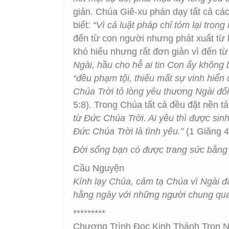
giản. Chúa Giê-xu phán dạy tất cả c
biết:
“Vì cả luật pháp chỉ tóm lại tron
đến từ con người nhưng phát xuất từ
khó hiểu nhưng rất đơn giản vì đến t
Ngài, hầu cho hễ ai tin Con ấy không 
“đều phạm tội, thiếu mất sự vinh hiển
Chúa Trời tỏ lòng yêu thương Ngài đối 
5:8). Trong Chúa tất cả đều đặt nền t
từ Ðức Chúa Trời. Ai yêu thì được sin
Ðức Chúa Trời là tình yêu.”
(1 Giăng 4
Đời sống bạn có được trang sức bằng
Cầu Nguyện
Kính lạy Chúa, cảm tạ Chúa vì Ngài đ
hằng ngày với những người chung qu
*********
Chương Trình Đọc Kinh Thánh Trọn Nă