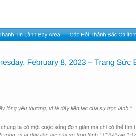
Thanh Tin Lành Bay Area
Các Hội Thánh Bắc Califor
esday, February 8, 2023 – Trang Sức
y lòng yêu thương, vì là dây liên lạc của sự trọn lành.”
chúng ta có một cuộc sống đơn giản mà chỉ có thể tìm 
ương, vì là dây liên lạc của sự trọn lành.”
(Cô-lô-se 3:1