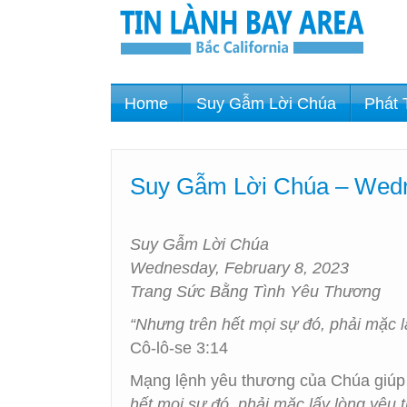
Home
Suy Gẫm Lời Chúa
Phát 
Suy Gẫm Lời Chúa – Wedn
Suy Gẫm Lời Chúa
Wednesday, February 8, 2023
Trang Sức Bằng Tình Yêu Thương
“Nhưng trên hết mọi sự đó, phải mặc lấ
Cô-lô-se 3:14
Mạng lệnh yêu thương của Chúa giúp 
hết mọi sự đó, phải mặc lấy lòng yêu th