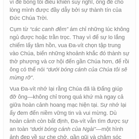
vì để bóng tối điều khiển suy nghĩ, ông để cho
lòng mình được đầy dẫy bởi sự thành tín của
Đức Chúa Trời.
Cụm từ
“các canh đêm”
ám chỉ những lúc không
ngủ được hoặc trằn trọc. Thay vì để sự lo lắng
chiếm lấy tâm hồn, vua Đa-vít chọn tập trung
vào Chúa, biến những khoảnh khắc đó thành sự
thờ phượng và cơ hội đến gần Chúa hơn, để rồi
ông có thể nói
“dưới bóng cánh của Chúa tôi sẽ
mừng rỡ”
.
Vua Đa-vít nhớ lại rằng Chúa đã là Đấng giúp
đỡ ông—không chỉ trong quá khứ mà ngay cả
giữa hoàn cảnh hoang mạc hiện tại. Sự nhớ lại
ấy đem đến niềm vững tin và vui mừng. Dù
hoàn cảnh còn bất định, Đa-vít vẫn tìm được sự
an toàn
“dưới bóng cánh của Ngài”
—một hình
ảnh đẹp về sự che chở, gần gũi và chăm sóc