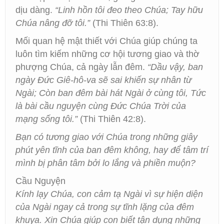
dịu dàng.
“Linh hồn tôi đeo theo Chúa; Tay hữu
Chúa nâng đỡ tôi.”
(Thi Thiên 63:8).
Mối quan hệ mật thiết với Chúa giúp chúng ta
luôn tìm kiếm những cơ hội tương giao và thờ
phượng Chúa, cả ngày lẫn đêm.
“Dầu vậy, ban
ngày Đức Giê-hô-va sẽ sai khiến sự nhân từ
Ngài; Còn ban đêm bài hát Ngài ở cùng tôi, Tức
là bài cầu nguyện cùng Đức Chúa Trời của
mạng sống tôi.”
(Thi Thiên 42:8).
Bạn có tương giao với Chúa trong những giây
phút yên tĩnh của ban đêm không, hay để tâm trí
mình bị phân tâm bởi lo lắng và phiền muộn?
Cầu Nguyện
Kính lạy Chúa, con cảm tạ Ngài vì sự hiện diện
của Ngài ngay cả trong sự tĩnh lặng của đêm
khuya. Xin Chúa giúp con biết tận dụng những