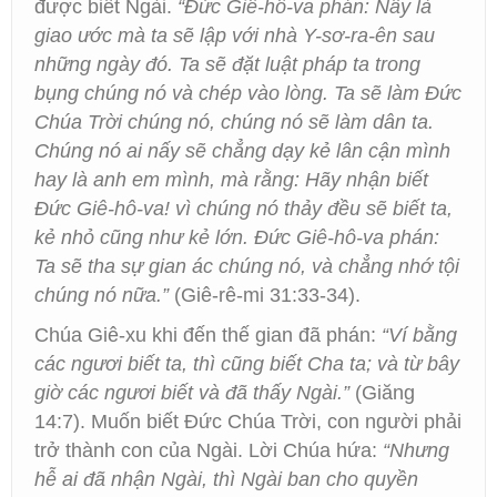
được biết Ngài.
“Đức Giê-hô-va phán: Nầy là
giao ước mà ta sẽ lập với nhà Y-sơ-ra-ên sau
những ngày đó. Ta sẽ đặt luật pháp ta trong
bụng chúng nó và chép vào lòng. Ta sẽ làm Đức
Chúa Trời chúng nó, chúng nó sẽ làm dân ta.
Chúng nó ai nấy sẽ chẳng dạy kẻ lân cận mình
hay là anh em mình, mà rằng: Hãy nhận biết
Đức Giê-hô-va! vì chúng nó thảy đều sẽ biết ta,
kẻ nhỏ cũng như kẻ lớn. Đức Giê-hô-va phán:
Ta sẽ tha sự gian ác chúng nó, và chẳng nhớ tội
chúng nó nữa.”
(Giê-rê-mi 31:33-34).
Chúa Giê-xu khi đến thế gian đã phán:
“Ví bằng
các ngươi biết ta, thì cũng biết Cha ta; và từ bây
giờ các ngươi biết và đã thấy Ngài.”
(Giăng
14:7). Muốn biết Đức Chúa Trời, con người phải
trở thành con của Ngài. Lời Chúa hứa:
“Nhưng
hễ ai đã nhận Ngài, thì Ngài ban cho quyền