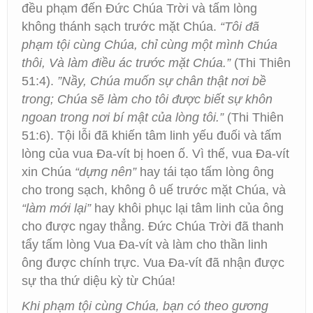
đều phạm đến Đức Chúa Trời và tấm lòng
không thánh sạch trước mặt Chúa.
“Tôi đã
phạm tội cùng Chúa, chỉ cùng một mình Chúa
thôi, Và làm điều ác trước mặt Chúa.”
(Thi Thiên
51:4).
”Nầy, Chúa muốn sự chân thật nơi bề
trong; Chúa sẽ làm cho tôi được biết sự khôn
ngoan trong nơi bí mật của lòng tôi.”
(Thi Thiên
51:6). Tội lỗi đã khiến tâm linh yếu đuối và tấm
lòng của vua Đa-vít bị hoen ố. Vì thế, vua Đa-vít
xin Chúa
“dựng nên”
hay tái tạo tấm lòng ông
cho trong sạch, không ô uế trước mặt Chúa, và
“làm mới lại”
hay khôi phục lại tâm linh của ông
cho được ngay thẳng. Đức Chúa Trời đã thanh
tẩy tấm lòng Vua Đa-vít và làm cho thần linh
ông được chính trực. Vua Đa-vít đã nhận được
sự tha thứ diệu kỳ từ Chúa!
Khi phạm tội cùng Chúa, bạn có theo gương