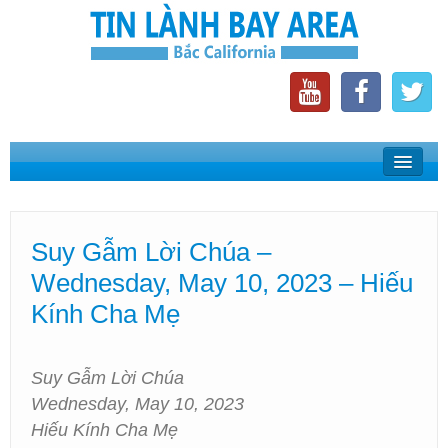
Home
Suy Gẫm Lời Chúa
Suy Gẫm Lời Chúa –
Phát Thanh Tin Lành Bay Area
Wednesday, May 10, 2023 – Hiếu
Các Hội Thánh Bắc California
Kính Cha Mẹ
Suy Gẫm Lời Chúa
Wednesday, May 10, 2023
Hiếu Kính Cha Mẹ