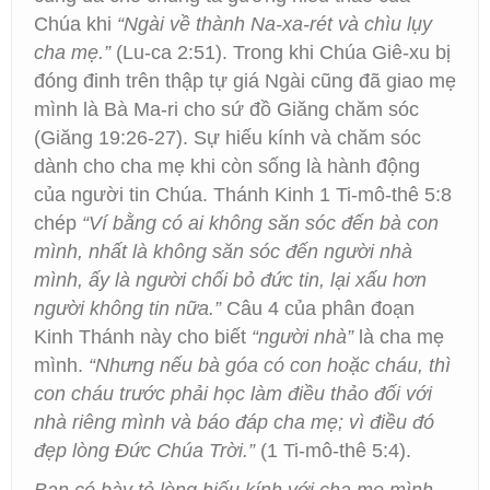
Chúa khi
“Ngài về thành Na-xa-rét và chìu lụy
cha mẹ.”
(Lu-ca 2:51). Trong khi Chúa Giê-xu bị
đóng đinh trên thập tự giá Ngài cũng đã giao mẹ
mình là Bà Ma-ri cho sứ đồ Giăng chăm sóc
(Giăng 19:26-27). Sự hiếu kính và chăm sóc
dành cho cha mẹ khi còn sống là hành động
của người tin Chúa. Thánh Kinh 1 Ti-mô-thê 5:8
chép
“Ví bằng có ai không săn sóc đến bà con
mình, nhất là không săn sóc đến người nhà
mình, ấy là người chối bỏ đức tin, lại xấu hơn
người không tin nữa.”
Câu 4 của phân đoạn
Kinh Thánh này cho biết
“người nhà”
là cha mẹ
mình.
“Nhưng nếu bà góa có con hoặc cháu, thì
con cháu trước phải học làm điều thảo đối với
nhà riêng mình và báo đáp cha mẹ; vì điều đó
đẹp lòng Đức Chúa Trời.”
(1 Ti-mô-thê 5:4).