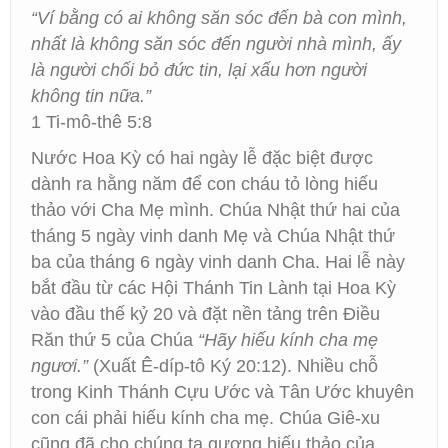
“Ví bằng có ai không săn sóc đến bà con mình,
nhất là không săn sóc đến người nhà mình, ấy
là người chối bỏ đức tin, lại xấu hơn người
không tin nữa.”
1 Ti-mô-thê 5:8
Nước Hoa Kỳ có hai ngày lễ đặc biệt được
dành ra hằng năm để con cháu tỏ lòng hiếu
thảo với Cha Mẹ mình. Chúa Nhật thứ hai của
tháng 5 ngày vinh danh Mẹ và Chúa Nhật thứ
ba của tháng 6 ngày vinh danh Cha. Hai lễ này
bắt đầu từ các Hội Thánh Tin Lành tại Hoa Kỳ
vào đầu thế kỷ 20 và đặt nền tảng trên Điều
Răn thứ 5 của Chúa
“Hãy hiếu kính cha mẹ
ngươi.”
(Xuất Ê-díp-tô Ký 20:12). Nhiều chỗ
trong Kinh Thánh Cựu Ước và Tân Ước khuyên
con cái phải hiếu kính cha mẹ. Chúa Giê-xu
cũng đã cho chúng ta gương hiếu thảo của