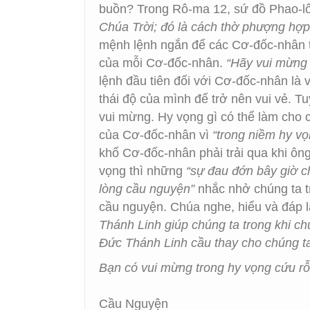
buồn? Trong Rô-ma 12, sứ đồ Phao-l
Chúa Trời; đó là cách thờ phượng hợp
mệnh lệnh ngắn để các Cơ-đốc-nhân th
của mỗi Cơ-đốc-nhân.
“Hãy vui mừng 
lệnh đầu tiên đối với Cơ-đốc-nhân là 
thái độ của mình để trở nên vui vẻ. T
vui mừng. Hy vọng gì có thể làm cho c
của Cơ-đốc-nhân vì
“trong niềm hy v
khổ Cơ-đốc-nhân phải trải qua khi ôn
vọng thì những
“sự đau đớn bây giờ c
lòng cầu nguyện”
nhắc nhở chúng ta tr
cầu nguyện. Chúa nghe, hiểu và đáp lạ
Thánh Linh giúp chúng ta trong khi ch
Ðức Thánh Linh cầu thay cho chúng ta 
Bạn có vui mừng trong hy vọng cứu r
Cầu Nguyện