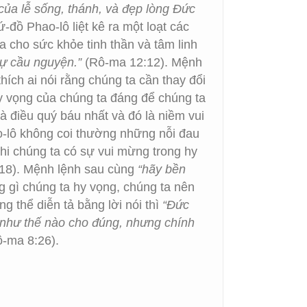
của lễ sống, thánh, và đẹp lòng Ðức
đồ Phao-lô liệt kê ra một loạt các
 cho sức khỏe tinh thần và tâm linh
sự cầu nguyện.”
(Rô-ma 12:12). Mệnh
ích ai nói rằng chúng ta cần thay đổi
hy vọng của chúng ta đáng để chúng ta
à điều quý báu nhất và đó là niềm vui
-lô không coi thường những nỗi đau
hi chúng ta có sự vui mừng trong hy
18). Mệnh lệnh sau cùng
“hãy bền
g gì chúng ta hy vọng, chúng ta nên
g thể diễn tả bằng lời nói thì
“Ðức
n như thế nào cho đúng, nhưng chính
-ma 8:26).