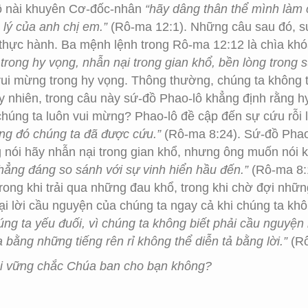
ô nài khuyên Cơ-đốc-nhân
“hãy dâng thân thể mình làm 
 lý của anh chị em.”
(Rô-ma 12:1). Những câu sau đó, sứ-
ực hành. Ba mệnh lệnh trong Rô-ma 12:12 là chìa khóa
trong hy vọng, nhẫn nại trong gian khổ, bền lòng trong 
vui mừng trong hy vọng. Thông thường, chúng ta không th
uy nhiên, trong câu này sứ-đồ Phao-lô khẳng định rằng 
húng ta luôn vui mừng? Phao-lô đề cập đến sự cứu rỗi l
ọng đó chúng ta đã được cứu.”
(Rô-ma 8:24). Sứ-đồ Phao
g nói hãy nhẫn nại trong gian khổ, nhưng ông muốn nói k
hẳng đáng so sánh với sự vinh hiển hầu đến.”
(Rô-ma 8:
ong khi trải qua những đau khổ, trong khi chờ đợi nhữn
i lời cầu nguyện của chúng ta ngay cả khi chúng ta khôn
úng ta yếu đuối, vì chúng ta không biết phải cầu nguyệ
bằng những tiếng rên rỉ không thể diễn tả bằng lời.”
(Rô
ỗi vững chắc Chúa ban cho bạn không?