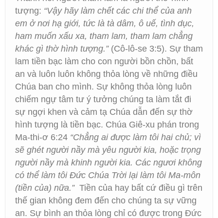
tượng:
“Vậy hãy làm chết các chi thể của anh
em ở nơi hạ giới, tức là tà dâm, ô uế, tình dục,
ham muốn xấu xa, tham lam, tham lam chẳng
khác gì thờ hình tượng.”
(Cô-lô-se 3:5). Sự tham
lam tiền bạc làm cho con người bồn chồn, bất
an và luôn luôn không thỏa lòng về những điều
Chúa ban cho mình. Sự không thỏa lòng luôn
chiếm ngự tâm tư ý tưởng chúng ta làm tắt đi
sự ngợi khen và cảm tạ Chúa dẫn đến sự thờ
hình tượng là tiền bạc. Chúa Giê-xu phán trong
Ma-thi-ơ 6:24
“Chẳng ai được làm tôi hai chủ; vì
sẽ ghét người nầy mà yêu người kia, hoặc trọng
người nầy mà khinh người kia. Các ngươi không
có thể làm tôi Đức Chúa Trời lại làm tôi Ma-môn
(tiền của) nữa.”
Tiền của hay bất cứ điều gì trên
thế gian không đem đến cho chúng ta sự vững
an. Sự bình an thỏa lòng chỉ có được trong Đức