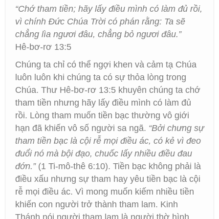
“Chớ tham tiền; hãy lấy điều mình có làm đủ rồi,
vì chính Đức Chúa Trời có phán rằng: Ta sẽ
chẳng lìa ngươi đâu, chẳng bỏ ngươi đâu.”
Hê-bơ-rơ 13:5
Chúng ta chỉ có thể ngợi khen và cảm tạ Chúa
luôn luôn khi chúng ta có sự thỏa lòng trong
Chúa. Thư Hê-bơ-rơ 13:5 khuyên chúng ta chớ
tham tiền nhưng hãy lấy điều mình có làm đủ
rồi. Lòng tham muốn tiền bạc thường vô giới
hạn đã khiến vô số người sa ngã.
“Bởi chưng sự
tham tiền bạc là cội rễ mọi điều ác, có kẻ vì đeo
đuổi nó mà bội đạo, chuốc lấy nhiều điều đau
đớn.”
(1 Ti-mô-thê 6:10). Tiền bạc không phải là
điều xấu nhưng sự tham hay yêu tiền bạc là cội
rễ mọi điều ác. Vì mong muốn kiếm nhiều tiền
khiến con người trở thành tham lam. Kinh
Thánh nói người tham lam là người thờ hình