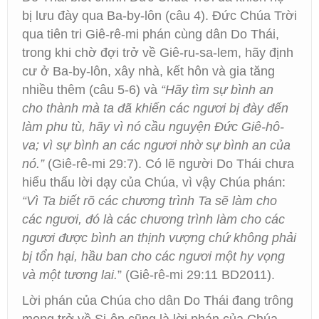
bị lưu đày qua Ba-by-lôn (câu 4). Đức Chúa Trời
qua tiên tri Giê-rê-mi phán cùng dân Do Thái,
trong khi chờ đợi trở về Giê-ru-sa-lem, hãy định
cư ở Ba-by-lôn, xây nhà, kết hôn và gia tăng
nhiều thêm (câu 5-6) và
“Hãy tìm sự bình an
cho thành mà ta đã khiến các ngươi bị đày đến
làm phu tù, hãy vì nó cầu nguyện Đức Giê-hô-
va; vì sự bình an các ngươi nhờ sự bình an của
nó.”
(Giê-rê-mi 29:7). Có lẽ người Do Thái chưa
hiểu thấu lời dạy của Chúa, vì vậy Chúa phán:
“Vì Ta biết rõ các chương trình Ta sẽ làm cho
các ngươi, đó là các chương trình làm cho các
ngươi được bình an thịnh vượng chứ không phải
bị tổn hại, hầu ban cho các ngươi một hy vọng
và một tương lai.
” (Giê-rê-mi 29:11 BD2011).
Lời phán của Chúa cho dân Do Thái đang trông