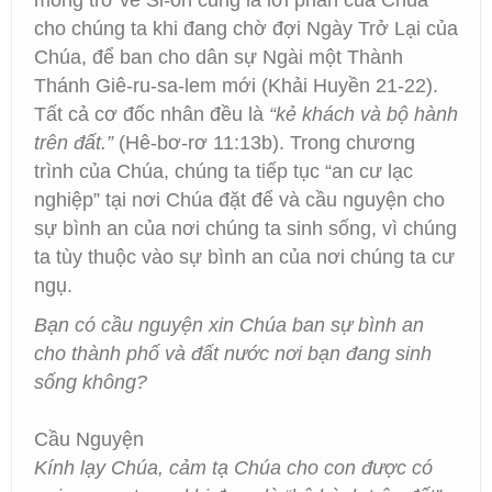
mong trở về Si-ôn cũng là lời phán của Chúa
cho chúng ta khi đang chờ đợi Ngày Trở Lại của
Chúa, để ban cho dân sự Ngài một Thành
Thánh Giê-ru-sa-lem mới (Khải Huyền 21-22).
Tất cả cơ đốc nhân đều là
“kẻ khách và bộ hành
trên đất.”
(Hê-bơ-rơ 11:13b). Trong chương
trình của Chúa, chúng ta tiếp tục “an cư lạc
nghiệp” tại nơi Chúa đặt để và cầu nguyện cho
sự bình an của nơi chúng ta sinh sống, vì chúng
ta tùy thuộc vào sự bình an của nơi chúng ta cư
ngụ.
Bạn có cầu nguyện xin Chúa ban sự bình an
cho thành phố và đất nước nơi bạn đang sinh
sống không?
Cầu Nguyện
Kính lạy Chúa, cảm tạ Chúa cho con được có