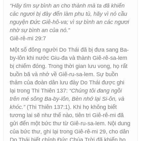
“Hãy tìm sự bình an cho thành mà ta đã khiến
các ngươi bị đày đến làm phu tù, hãy vì nó cầu
nguyện Đức Giê-hô-va; vì sự bình an các ngươi
nhờ sự bình an của nó.”
Giê-rê-mi 29:7
Một số đông người Do Thái đã bị đưa sang Ba-
by-lôn khi nước Giu-đa và thành Giê-rê-sa-lem
bị chiếm đóng. Trong thời gian lưu vong, họ rất
buồn bã và nhớ về Giê-ru-sa-lem. Sự buồn
thảm của đoàn dân lưu đày Do Thái được ghi
lại trong Thi Thiên 137:
“Chúng tôi đang ngồi
trên mé sông Ba-by-lôn, Bèn nhớ lại Si-ôn, và
khóc.”
(Thi Thiên 137:1). Khi họ không biết
tương lai sẽ như thế nào, tiên tri Giê-rê-mi đã
gửi đến một bức thư từ Giê-ru-sa-lem. Nội dung
của bức thư, ghi lại trong Giê-rê-mi 29, cho dân
Do Thái biết chính Đức Chúa Trời đã khiến họ