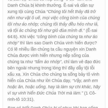
Danh Chúa bị khinh thường. Ê-sai và dân sự
xưng tội cùng Chúa
“Chúng tôi hết thảy đã trở
nên như vật ô uế, mọi việc công bình của chúng
tôi như áo nhớp; chúng tôi thảy đều héo như lá,
và tội ác chúng tôi như gió đùa mình đi.”
(Ê-sai
64:6). Khi việc
“công bình của chúng ta như áo
nhớp”
thì làm sao Danh Chúa vinh hiển được?
Có lẽ nhiều lần chúng ta cầu nguyện xin Danh
Chúa được vinh hiển nhưng nếp sống của
chúng ta như
“tấm áo nhớp”
, chỉ làm vẻ đạo đức
bên ngoài nhưng trong lòng thì đầy dẫy tội lỗi
xấu xa. Xin Chúa cho chúng ta sống bày tỏ vinh
hiển của Chúa như lời Chúa dạy,
“Vậy, anh em
hoặc ăn, hoặc uống, hay là làm sự chi khác, hãy
vì sự vinh hiển Đức Chúa Trời mà làm.”
(1 Cô-
rinh-tô 10:31).