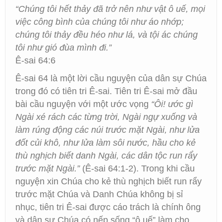
“Chúng tôi hết thảy đã trở nên như vật ô uế, mọi
việc công bình của chúng tôi như áo nhớp;
chúng tôi thảy đều héo như lá, và tội ác chúng
tôi như gió đùa mình đi.”
Ê-sai 64:6
Ê-sai 64 là một lời cầu nguyện của dân sự Chúa
trong đó có tiên tri Ê-sai. Tiên tri Ê-sai mở đầu
bài cầu nguyện với một ước vọng
“Ôi! ước gì
Ngài xé rách các từng trời, Ngài ngự xuống và
làm rúng động các núi trước mặt Ngài, như lửa
đốt củi khô, như lửa làm sôi nước, hầu cho kẻ
thù nghịch biết danh Ngài, các dân tộc run rẩy
trước mặt Ngài.”
(Ê-sai 64:1-2). Trong khi cầu
nguyện xin Chúa cho kẻ thù nghịch biết run rẩy
trước mặt Chúa và Danh Chúa không bị sỉ
nhục, tiên tri Ê-sai được cáo trách là chính ông
và dân sự Chúa có nếp sống “ô uế” làm cho